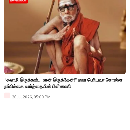
லைஃப்ஸ்டைல்
“சுவாமி இருக்கார்... நான் இருக்கேன்!” மகா பெரியவா சொன்ன
நம்பிக்கை வார்த்தையின் பின்னணி
26 Jul 2026, 05:00 PM