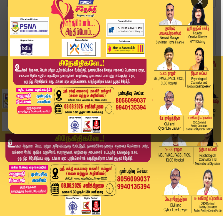
×
Home
லைஃப்ஸ்டைல்
உடல் எடையைக் குறைக்க உதவும் 'தனியா': அதிசய நன்ம...