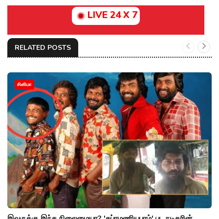
LIVE 24 X 7
RELATED POSTS
சினிமா
இவருக்கு இந்த நிலைமையா? 'சுப்ரமணியபுரம்' பட நடிகரின்