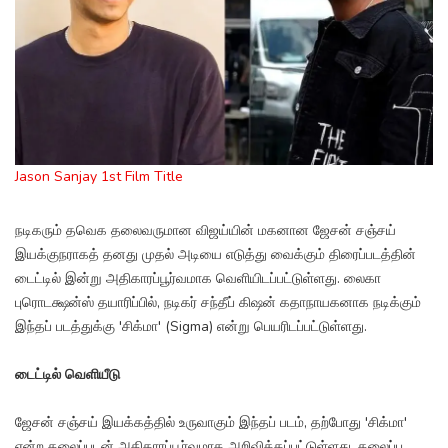
Jason Sanjay 1st Film Title
நடிகரும் தவெக தலைவருமான விஜய்யின் மகனான ஜேசன் சஞ்சய்
இயக்குநராகத் தனது முதல் அடியை எடுத்து வைக்கும் திரைப்படத்தின்
டைட்டில் இன்று அதிகாரப்பூர்வமாக வெளியிடப்பட்டுள்ளது. லைகா
புரொடக்ஷன்ஸ் தயாரிப்பில், நடிகர் சந்தீப் கிஷன் கதாநாயகனாக நடிக்கும்
இந்தப் படத்துக்கு 'சிக்மா' (Sigma) என்று பெயரிடப்பட்டுள்ளது.
டைட்டில் வெளியீடு
ஜேசன் சஞ்சய் இயக்கத்தில் உருவாகும் இந்தப் படம், தற்போது 'சிக்மா'
என்ற தலைப்புடன் அதிகாரப்பூர்வமாக அறிவிக்கப்பட்டுள்ளது. தலைப்பு