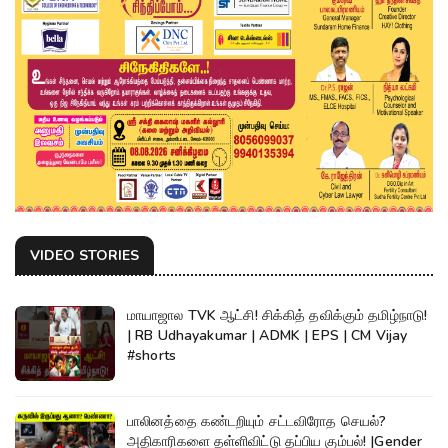
VIDEO STORIES
மாயாஜால TVK ஆட்சி! சிக்கித் தவிக்கும் தமிழ்நாடு!
| RB Udhayakumar | ADMK | EPS | CM Vijay
#shorts
பாலினத்தை கண்டறியும் சட்டவிரோத செயல்?
அதிகாரிகளை தள்ளிவிட்டு தப்பிய கும்பல்! |Gender