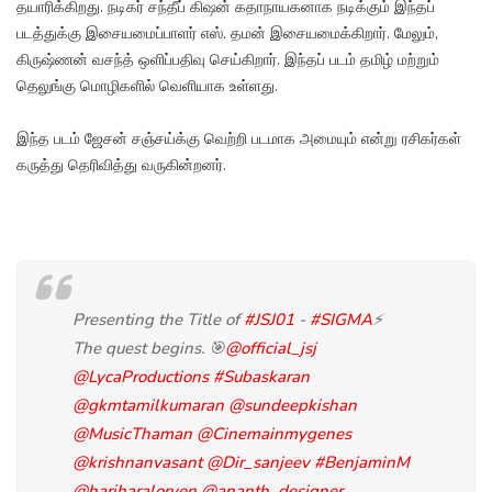
தயாரிக்கிறது. நடிகர் சந்தீப் கிஷன் கதாநாயகனாக நடிக்கும் இந்தப்
படத்துக்கு இசையமைப்பாளர் எஸ். தமன் இசையமைக்கிறார். மேலும்,
கிருஷ்ணன் வசந்த் ஒளிப்பதிவு செய்கிறார். இந்தப் படம் தமிழ் மற்றும்
தெலுங்கு மொழிகளில் வெளியாக உள்ளது.
இந்த படம் ஜேசன் சஞ்சய்க்கு வெற்றி படமாக அமையும் என்று ரசிகர்கள்
கருத்து தெரிவித்து வருகின்றனர்.
Presenting the Title of
#JSJ01
-
#SIGMA
⚡
The quest begins. 🎯
@official_jsj
@LycaProductions
#Subaskaran
@gkmtamilkumaran
@sundeepkishan
@MusicThaman
@Cinemainmygenes
@krishnanvasant
@Dir_sanjeev
#BenjaminM
@hariharalorven
@ananth_designer