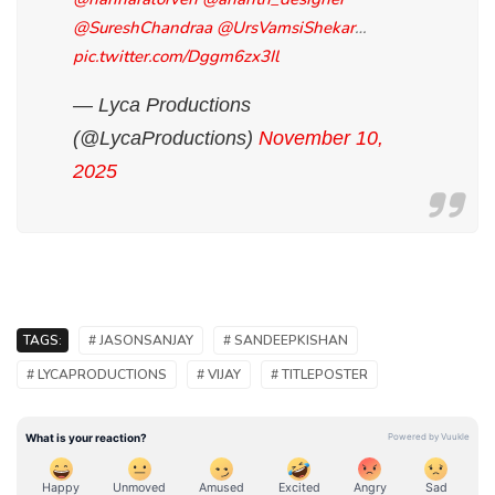
@SureshChandraa
@UrsVamsiShekar
…
pic.twitter.com/Dggm6zx3Il
— Lyca Productions
(@LycaProductions)
November 10,
2025
TAGS:
# JASONSANJAY
# SANDEEPKISHAN
# LYCAPRODUCTIONS
# VIJAY
# TITLEPOSTER