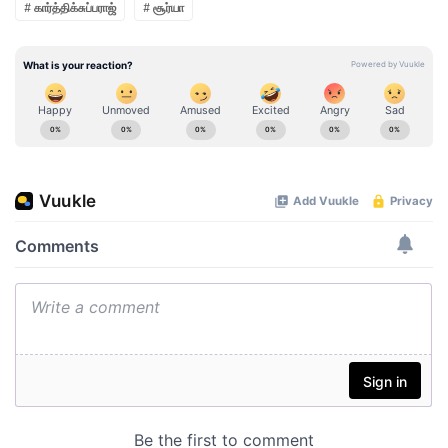
# கார்த்திக்சுப்பராஜ்
# சூர்யா