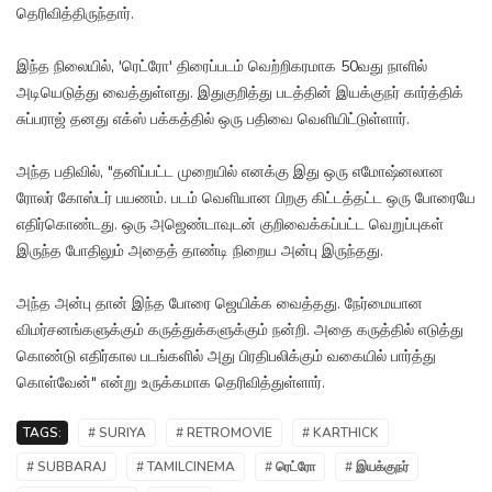
தெரிவித்திருந்தார்.
இந்த நிலையில், 'ரெட்ரோ' திரைப்படம் வெற்றிகரமாக 50வது நாளில்
அடியெடுத்து வைத்துள்ளது. இதுகுறித்து படத்தின் இயக்குநர் கார்த்திக்
சுப்பராஜ் தனது எக்ஸ் பக்கத்தில் ஒரு பதிவை வெளியிட்டுள்ளார்.
அந்த பதிவில், "தனிப்பட்ட முறையில் எனக்கு இது ஒரு எமோஷ்னலான
ரோலர் கோஸ்டர் பயணம். படம் வெளியான பிறகு கிட்டத்தட்ட ஒரு போரையே
எதிர்கொண்டது. ஒரு அஜெண்டாவுடன் குறிவைக்கப்பட்ட வெறுப்புகள்
இருந்த போதிலும் அதைத் தாண்டி நிறைய அன்பு இருந்தது.
அந்த அன்பு தான் இந்த போரை ஜெயிக்க வைத்தது. நேர்மையான
விமர்சனங்களுக்கும் கருத்துக்களுக்கும் நன்றி. அதை கருத்தில் எடுத்து
கொண்டு எதிர்கால படங்களில் அது பிரதிபலிக்கும் வகையில் பார்த்து
கொள்வேன்" என்று உருக்கமாக தெரிவித்துள்ளார்.
TAGS:
# SURIYA
# RETROMOVIE
# KARTHICK
# SUBBARAJ
# TAMILCINEMA
# ரெட்ரோ
# இயக்குநர்