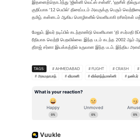
இதனைத்தொடர்ந்து 'ஜின்னி வெட்ஸ் சன்னி', 'ஹசீன் தில்ருபா', 
குறிப்பாக '12 பெயில்' திரைப்படம் அவருக்கு பெரும் வெற்ற
தமிழ், கன்னடம் ஆகிய மொழிகளில் வெளியாகி ரசிகர்கள் மத்
மேலும், இவர் நடிப்பில் கடந்தாண்டு வெளியான 'தி சபர்மதி ரி
ரீதியாக வெற்றி பெறவில்லை. இந்த படம் கடந்த 2002 ஆம் ஆண்
தீராஜ் சர்னா இயக்கத்தில் உருவான இந்த படம், இந்திய அளவ
TAGS:
# AHMEDABAD
# FLIGHT
# CRASH
#
# அகமதாபாத்
# விமானி
# விக்ராந்த்மாஸ்ஸி
# நண்பர்