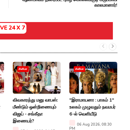
காலமானார்!
IVE 24 X 7
"
சினிமா
சினிமா
ச
ப
ரவ
விவகாரத்து மனு வாபஸ்:
"இராமாயனா : பாகம் 1"
P
ா
மீண்டும் ஒன்றிணையும்
உலகம் முழுவதும் நவமபர்
விஜய் - சங்கீதா
6-ல் வெளியீடு
இணையர்?
06 Aug 2026, 08:30
PM