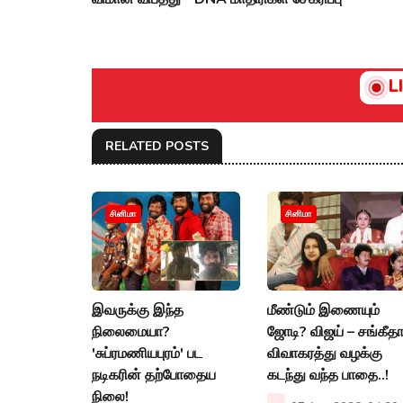
L
RELATED POSTS
சினிமா
சினிமா
இவருக்கு இந்த
மீண்டும் இணையும்
நிலைமையா?
ஜோடி? விஜய் – சங்கீத
'சுப்ரமணியபுரம்' பட
விவாகரத்து வழக்கு
நடிகரின் தற்போதைய
கடந்து வந்த பாதை..!
நிலை!