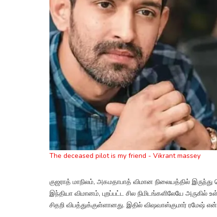
The deceased pilot is my friend - Vikrant massey
குஜராத் மாநிலம், அகமதாபாத் விமான நிலையத்தில் இருந்து வ
இந்தியா விமானம், புறப்பட்ட சில நிமிடங்களிலேயே அருகில் உள்
சிதறி விபத்துக்குள்ளானது. இதில் விஷவாஸ்குமார் ரமேஷ் என்ற