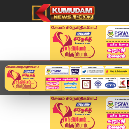
முகப்பு
விளையாட்டு
அண்மை
தமிழ்நாட
Home
சினிமா
இறந்த விமானி என் நண்பர்.. பாலிவுட்