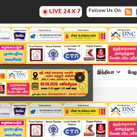
Follow Us On
LIVE 24 X 7
ு
சினிமா
அரசியல்
விளையாட்டு
இந்தியா
மேல
×
 நடிகர் உருக்கம்