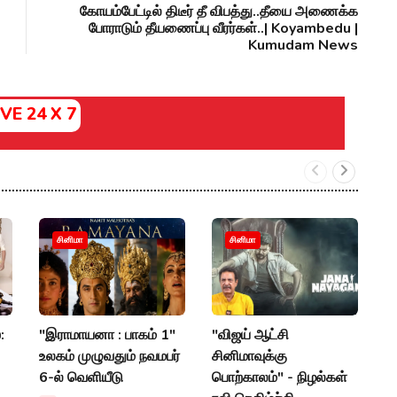
கோயம்பேட்டில் திடீர் தீ விபத்து..தீயை அணைக்க
போராடும் தீயணைப்பு வீரர்கள்..| Koyambedu |
Kumudam News
IVE 24 X 7
"
சினிமா
சினிமா
சஞ
ஹ
P
:
"இராமாயனா : பாகம் 1"
"விஜய் ஆட்சி
உலகம் முழுவதும் நவமபர்
சினிமாவுக்கு
6-ல் வெளியீடு
பொற்காலம்" - நிழல்கள்