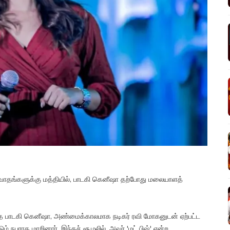
விவாதங்களுக்கு மத்தியில், பாடகி கெனீஷா தற்போது மலையாளத்
 பாடகி கெனீஷா, அண்மைக்காலமாக நடிகர் ரவி மோகனுடன் ஏற்பட்ட
டும் நபராக மாறினார். இந்தச் சூழலில், அவர் 'மட் பிஷ்' என்ற