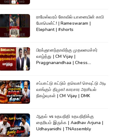
ராமேஸ்வரம் கோவில் யானையின் காபி
மோமென்ட்! | Rameswaram |
Elephant | #shorts
பிரக்ஞானந்தாவிற்கு முதலமைச்சர்
வாழ்த்து | CM Vijay |
Praggnanandhaa | Chess
Champion |KumudamNews
சப்பகட்டு கட்டும் தவெக! செவுட்டு அடி
வாங்கும் திமுக! காரசார அரசியல்
நிகழ்வுகள் | CM Vijay | DMK
ஆதவ் vs உதயநிதி உதயநிதிக்கு
தைரியம் இருக்க | Aadhav Arjuna |
Udhayanidhi | TNAssembly