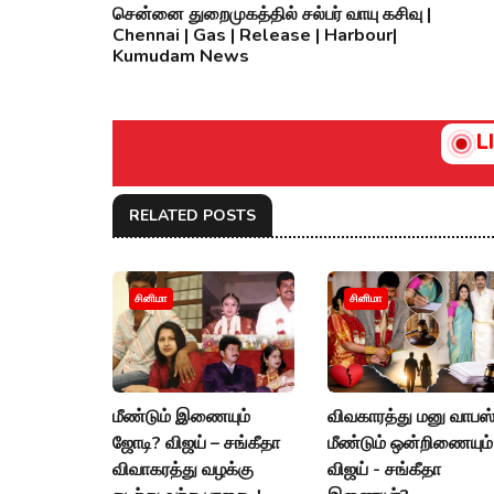
சென்னை துறைமுகத்தில் சல்பர் வாயு கசிவு |
Chennai | Gas | Release | Harbour|
Kumudam News
L
RELATED POSTS
சினிமா
சினிமா
மீண்டும் இணையும்
விவகாரத்து மனு வாபஸ்
ஜோடி? விஜய் – சங்கீதா
மீண்டும் ஒன்றிணையும்
விவாகரத்து வழக்கு
விஜய் - சங்கீதா