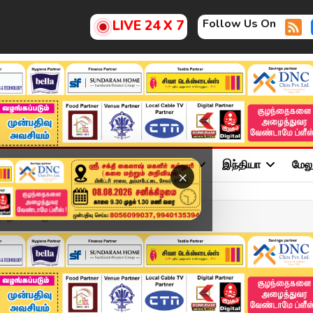
Follow Us On
LIVE 24 X 7
ு
சினிமா
அரசியல்
விளையாட்டு
இந்தியா
மேல
×
து வைக்கும் பாடகி...