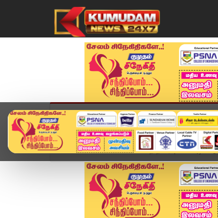
முகப்பு
விளையாட்டு
அண்மை
தமிழ்நாட
Home
சினிமா
மலையாளத் திரையுலகில் அடியெடுத்