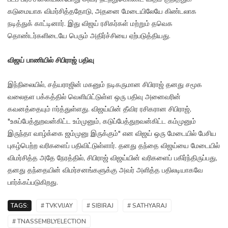
கடுமையாக விமர்சித்ததோடு, அதனை மேடையிலேயே கிண்டலாக
நடித்துக் காட்டினார். இது விஜய் ரசிகர்கள் மற்றும் தவெக
தொண்டர்களிடையே பெரும் அதிர்ச்சியை ஏற்படுத்தியது.
விஜய் பாணியில் சிபிராஜ் பதிவு
இந்நிலையில், சத்யராஜின் மகனும் நடிகருமான சிபிராஜ் தனது சமூக
வலைதள பக்கத்தில் வெளியிட்டுள்ள ஒரு பதிவு அனைவரின்
கவனத்தையும் ஈர்த்துள்ளது. விஜய்யின் தீவிர ரசிகரான சிபிராஜ்,
"உசுப்பேத்துறவன்கிட்ட உம்முனும், கடுப்பேத்துறவன்கிட்ட கம்முனும்
இருந்தா வாழ்க்கை ஜம்முனு இருக்கும்" என விஜய் ஒரு மேடையில் பேசிய
புகழ்பெற்ற வரிகளைப் பதிவிட்டுள்ளார். தனது தந்தை விஜய்யை மேடையில்
விமர்சித்த அதே நேரத்தில், சிபிராஜ் விஜய்யின் வரிகளைப் பகிர்ந்திருப்பது,
தனது தந்தையின் விமர்சனங்களுக்கு அவர் அளித்த பதிலடியாகவே
பார்க்கப்படுகிறது.
TAGS:
# TVKVIJAY
# SIBIRAJ
# SATHYARAJ
# TNASSEMBLYELECTION