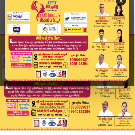
×
Home
சினிமா
விஜய் டயலாக்-ஐ பகிர்ந்து தந்தை சத்ய ராஜுக்கு பத...