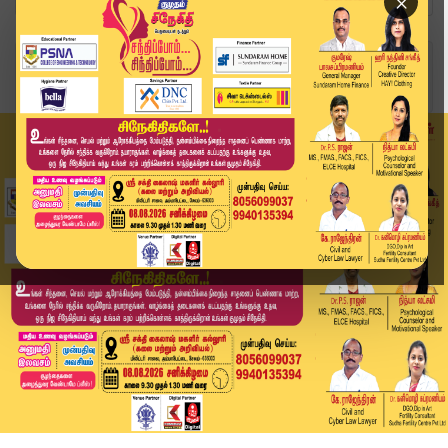
×
Home
சினிமா
பசங்க பட நாயகனுக்கு திருமணம்.. வைரலாகும் புகைப்...