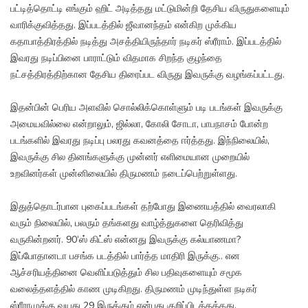
பட்டித்தொட்டி எங்கும் ஹிட் அடித்தது மட்டுமின்றி தேசிய விருதுகளையும்
வாரிக்குவித்தது. இப்படத்தில் ஜீவானந்தம் என்கிற முக்கிய
கதாபாத்திரத்தில் நடித்து அசத்தியிருந்தார் நடிகர் ஸ்ரீராம். இப்படத்தில்
இவரது நடிப்பினை பாராட்டும் விதமாக சிறந்த குழந்தை
நட்சத்திரத்திற்கான தேசிய திரைப்பட விருது இவருக்கு வழங்கப்பட்டது.
இதன்பின் பெரிய அளவில் சொல்லிக்கொள்ளும் படி படங்கள் இவருக்கு
அமையவில்லை என்றாலும், ஜில்லா, கோலி சோடா, பாபநாசம் போன்ற
படங்களில் இவரது நடிப்பு பலரது கவனத்தை ஈர்த்தது. இந்நிலையில்,
இவருக்கு சில தினங்களுக்கு முன்னர் எளிமையான முறையில்
உறவினர்கள் முன்னிலையில் திருமணம் நடைப்பெற்றுள்ளது.
இதுத்தொடர்பான புகைப்படங்கள் தற்போது இணையத்தில் வைரலாகி
வரும் நிலையில், பலரும் தங்களது வாழ்த்துகளை தெரிவித்து
வருகின்றனர். 90’ஸ் கிட்ஸ் என்னது இவருக்கு கல்யாணமா?
இப்போதானடா பசங்க படத்தில் பார்த்த மாதிரி இருக்கு.. என
ஆச்சரியத்தினை வெளிப்படுத்தும் சில பதிவுகளையும் சமூக
வலைத்தளத்தில் காண முடிகிறது. திருமணம் முடிந்துள்ள நடிகர்
ஸ்ரீராமுக்கு வயது 29 இருக்கும் என்பது குறிப்பிடத்தக்கது.