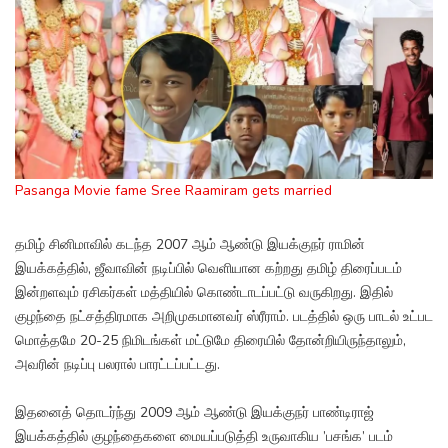
Pasanga Movie fame Sree Raamiram gets married
தமிழ் சினிமாவில் கடந்த 2007 ஆம் ஆண்டு இயக்குநர் ராமின்
இயக்கத்தில், ஜீவாவின் நடிப்பில் வெளியான கற்றது தமிழ் திரைப்படம்
இன்றளவும் ரசிகர்கள் மத்தியில் கொண்டாடப்பட்டு வருகிறது. இதில்
குழந்தை நட்சத்திரமாக அறிமுகமானவர் ஸ்ரீராம். படத்தில் ஒரு பாடல் உட்பட
மொத்தமே 20-25 நிமிடங்கள் மட்டுமே திரையில் தோன்றியிருந்தாலும்,
அவரின் நடிப்பு பலரால் பாரட்டப்பட்டது.
இதனைத் தொடர்ந்து 2009 ஆம் ஆண்டு இயக்குநர் பாண்டிராஜ்
இயக்கத்தில் குழந்தைகளை மையப்படுத்தி உருவாகிய ’பசங்க’ படம்