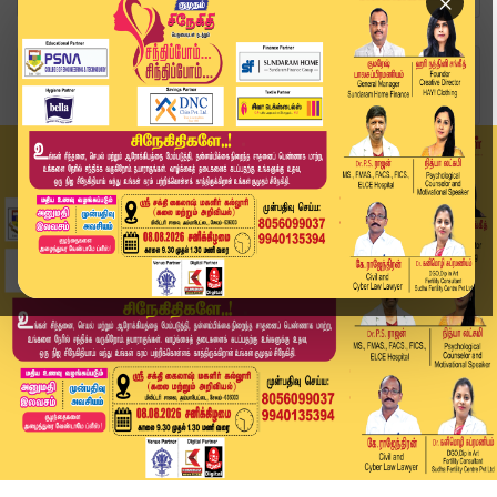
×
Home
சினிமா
முடிவுக்கு வந்த பஞ்சாயத்து.. 'துருவ நட்சத்திரம்...