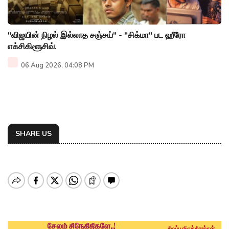
"விஜயின் நிழல் இல்லாத சஞ்சய்" - "சிக்மா" பட ஹீரோ
எக்சிகிளூசிவ்.
06 Aug 2026, 04:08 PM
SHARE US