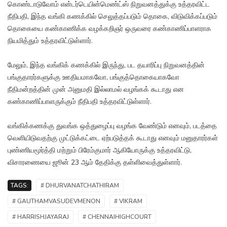
கொண்டாடுவோம் என்டர்டெயின்மெண்ட்ஸ் நிறுவனத்துக்கு உத்தரவிட்ட
நீதிபதி, இந்த வங்கி கணக்கில் செலுத்தப்படும் தொகை, விடுவிக்கப்படும்
தொகையை கண்காணிக்க வழக்கறிஞர் ஒருவரை கண்காணிப்பாளராக
நியமித்தும் உத்தரவிட்டுள்ளார்.
மேலும், இந்த வங்கிக் கணக்கில் இருந்து, பட தயாரிப்பு நிறுவனத்தின்
பங்குதாரர்களுக்கு ஊதியமாகவோ, பங்குத்தொகையாகவோ
நீதிமன்றத்தின் முன் அனுமதி இல்லாமல் வழங்கக் கூடாது என
கண்காணிப்பாளருக்கும் நீதிபதி உத்தரவிட்டுள்ளார்.
வங்கிக்கணக்கு துவங்க ஒத்துழைப்பு வழங்க வேண்டும் எனவும், படத்தை
வெளியிடுவதற்கு முட்டுக்கட்டை ஏற்படுத்தக் கூடாது எனவும் மனுதாரர்கள்
புண்ணியமூர்த்தி மற்றும் பிரேம்குமார் ஆகியோருக்கு உத்தரவிட்டு,
விசாரணையை ஜூன் 23 ஆம் தேதிக்கு தள்ளிவைத்துள்ளார்.
TAGS:
# DHURVANATCHATHIRAM
# GAUTHAMVASUDEVMENON
# VIKRAM
# HARRISHJAYARAJ
# CHENNAIHIGHCOURT