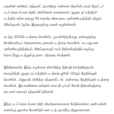
மதனின் எஸ்கேப் ஆர்டிஸ்ட் தயாரித்த 'என்னை நோக்கி பாயும் தோட்டா'
படம் தொடர்பான நிதிப் பிரச்சினை காரணமாக 'துருவ நட்சத்திரம்'
படத்தில் உள்ள தனது 50 சதவீத உரிமையை புண்ணியமூர்த்தி மற்றும்
பிரேம்குமார் ஆகிய இருவருக்கு மதன் வழங்கினார்.
கடந்த 2023ல் படத்தை வெளியிட முயற்சித்தபோது, தங்களுக்கு
சேரவேண்டிய தொகையை தராமல் படத்தை வெளியிட கூடாது என
புண்ணியமூர்த்தியும், பிரேம்குமாரும் உயர் நீதிமன்றத்தில் வழக்கு
தொடர்ந்து படத்துக்கு தடை உத்தரவு பெற்றனர்.
இந்நிலையில், இந்த வழக்கை விசாரித்த நீதிபதி செந்தில்குமார்
ராமமூர்த்தி, துருவ நட்சத்திரம் படத்தை ஜூன் 15ஆம் தேதிக்குள்
வெளியிட அனுமதி அளித்த உத்தரவிட்டார். அன்றைய தேதிக்குள் படத்தை
வெளியிட இயலவில்லை என்றால் கால நீட்டிப்புக் கோரி நீதிமன்றத்தை
நாடலாம் எனவும் உத்தரவிட்டுள்ளார்.
இந்த படம் தொடர்பான நிதி பரிவர்தனைகளை மேற்கொள்ள, தனி வங்கி
கணக்கு துவக்க வேண்டும் என படத் தயாரிப்பு நிறுவனமான