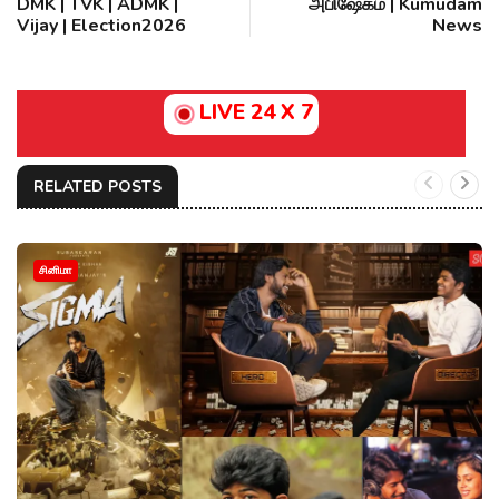
DMK | TVK | ADMK |
அபிஷேகம் | Kumudam
Vijay | Election2026
News
LIVE 24 X 7
RELATED POSTS
சினிமா