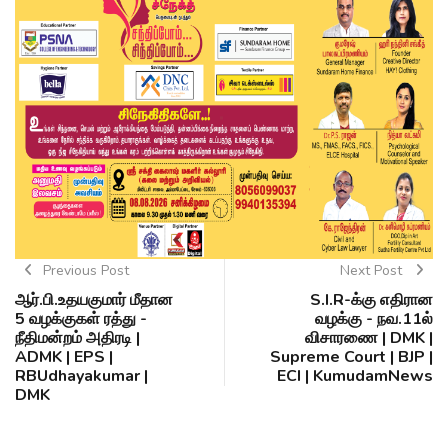
Previous Post
Next Post
ஆர்.பி.உதயகுமார் மீதான
S.I.R-க்கு எதிரான
5 வழக்குகள் ரத்து -
வழக்கு - நவ.11ல்
நீதிமன்றம் அதிரடி |
விசாரணை | DMK |
ADMK | EPS |
Supreme Court | BJP |
RBUdhayakumar |
ECI | KumudamNews
DMK