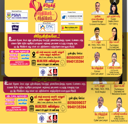
×
Home
சினிமா
'மரியாதை கொடுக்கக் கற்றுக்கொள்ளுங்கள்'- நடிகை க...