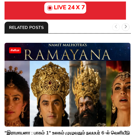
LIVE 24 X 7
RELATED POSTS
சினிமா
"இராமாயனா : பாகம் 1" உலகம் முழுவதும் நவமபர் 6-ல் வெளியீடு