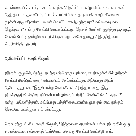
சென்னையில் கடந்த வாரம் நடந்த 'அதர்ஸ்' பட விழாவில், கதாநாயகன்
ஆதித்யா மாதவனிடம், "பாடல் காட்சியில் கதாநாயகி கவுரி கிஷனை
தூக்கி ஆடினீர்களே... அவர் வெயிட்டாக இருந்தாரா? எவ்வளவு எடை
இருந்தார்?" என்று கேள்வி கேட்கப்பட்டது. இந்தக் கேள்வி குறித்து யூ-டியூப்
சேனல் பேட்டி ஒன்றில் கவுரி கிஷன் ஏற்கனவே தனது அதிருப்தியை
தெரிவித்திருந்தார்.
ஆவேசப்பட்ட கவுரி கிஷன்
இந்தச் சூழலில், நேற்று நடந்த மற்றொரு புரமோஷன் நிகழ்ச்சியில் இந்தக்
கேள்வி மீண்டும் கவுரி கிஷனிடம் கேட்கப்பட்டது. அப்போது அவர்
ஆவேசத்துடன், "இதுபோன்ற கேள்விகள் அபத்தமானது. இது
இயக்குநரின் தேர்வு. நீங்கள் யார் இதைப் பற்றிக் கேள்வி கேட்பதற்கு?"
என்று பதிலளித்தார். அப்போது பத்திரிகையாளர்களுக்கும் அவருக்கும்
இடையே வாக்குவாதம் ஏற்பட்டது.
தொடர்ந்து பேசிய கவுரி கிஷன், "இத்தனை ஆண்கள் உள்ள இடத்தில் ஒரு
பெண்ணான என்னைத் 'டார்கெட்' செய்து கேள்வி கேட்கிறீர்கள்.