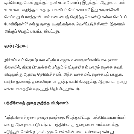
ஒவ்வொரு பெண்ணுக்கும் தனி உடல் அமைப்பு இருக்கும். அதற்காக என்
உடல் எடை குறித்துக் கதாநாயகனிடம் கேட்கலாமா? இது உருவக்கேலி
செய்வது போலத்தான். என் எடையைத் தெரிந்துகொண்டு என்ன செய்யப்
போகிறீர்கள்?" என்று தனது ஆதங்கத்தை வெளிப்படுத்தினார். இதனால்
அங்குப் பெரும் பரபரப்பு ஏற்பட்டது.
குஷ்பு ஆதரவு
இச்சம்பவம் தொடர்பான வீடியோ சமூக வலைதளங்களில் வைரலான
நிலையில், திரை பிரபலங்கள் மற்றும் நெட்டிசன்கள் பலரும் நடிகை கவுரி
கிஷனுக்கு ஆதரவு தெரிவித்தனர். அந்த வகையில், நடிகையும் பா.ஜ.க.
மாநில துணைத் தலைவியுமான குஷ்பு, கவுரி கிஷனுக்கு ஆதரவாக தனது
எக்ஸ் பக்கத்தில் கருத்துத் தெரிவித்துள்ளார்.
பத்திரிகைத் துறை குறித்த விமர்சனம்
"பத்திரிகைத்துறை தனது தளத்தை இழந்துவிட்டது. பத்திரிகையாளர்கள்
என்று அழைக்கப்படுபவர்கள் பத்திரிகைத் துறையைச் சாக்கடைக்கு
எடுத்துச் செல்கிறார்கள். ஒரு பெண்ணின் எடை எவ்வளவு என்பது