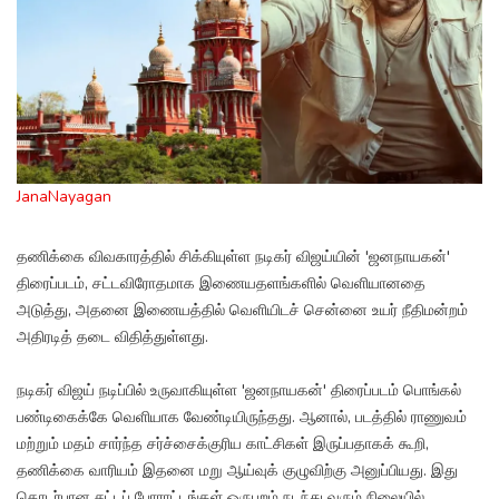
JanaNayagan
தணிக்கை விவகாரத்தில் சிக்கியுள்ள நடிகர் விஜய்யின் 'ஜனநாயகன்'
திரைப்படம், சட்டவிரோதமாக இணையதளங்களில் வெளியானதை
அடுத்து, அதனை இணையத்தில் வெளியிடச் சென்னை உயர் நீதிமன்றம்
அதிரடித் தடை விதித்துள்ளது.
நடிகர் விஜய் நடிப்பில் உருவாகியுள்ள 'ஜனநாயகன்' திரைப்படம் பொங்கல்
பண்டிகைக்கே வெளியாக வேண்டியிருந்தது. ஆனால், படத்தில் ராணுவம்
மற்றும் மதம் சார்ந்த சர்ச்சைக்குரிய காட்சிகள் இருப்பதாகக் கூறி,
தணிக்கை வாரியம் இதனை மறு ஆய்வுக் குழுவிற்கு அனுப்பியது. இது
தொடர்பான சட்டப் போராட்டங்கள் ஒருபுறம் நடந்து வரும் நிலையில்,