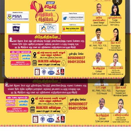
×
Home
சினிமா
'ஜனநாயகன்' பட விவகாரம்.. சென்னை உயர்நீதிமன்றம் ...