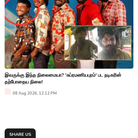
இவருக்கு இந்த நிலைமையா? 'சுப்ரமணியபுரம்' பட நடிகரின்
தற்போதைய நிலை!
08 Aug 2026, 12:12 PM
SHARE US