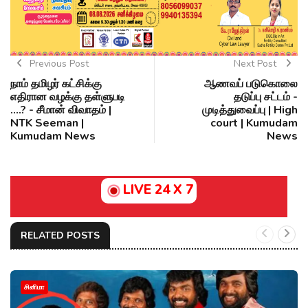
Previous Post
Next Post
நாம் தமிழர் கட்சிக்கு
ஆணவப் படுகொலை
எதிரான வழக்கு தள்ளுபடி
தடுப்பு சட்டம் -
....? - சீமான் விவாதம் |
முடித்துவைப்பு | High
NTK Seeman |
court | Kumudam
Kumudam News
News
LIVE 24 X 7
RELATED POSTS
சினிமா