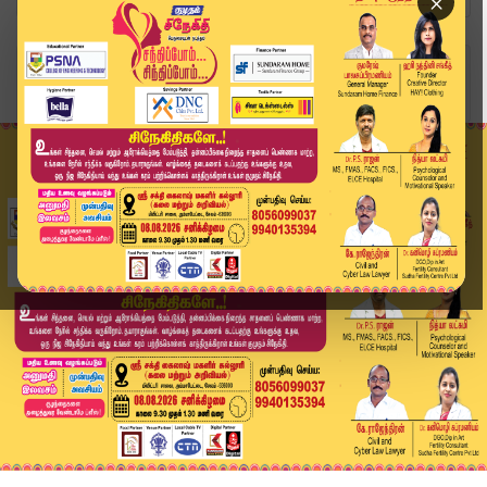
×
Home
சினிமா
'விக்ரம்-63' படத்தின் பெயர் இதுவா?-வெளியான புதி...