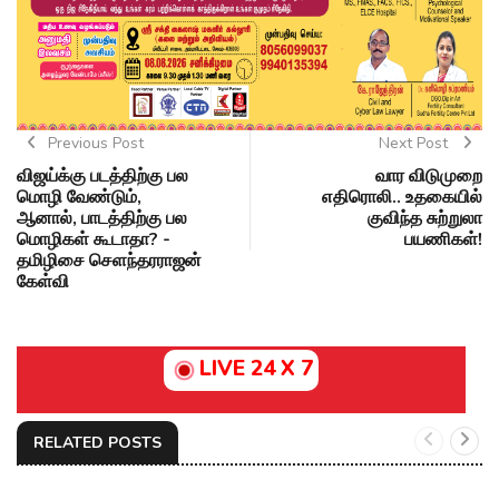
Previous Post
Next Post
விஜய்க்கு படத்திற்கு பல
வார விடுமுறை
மொழி வேண்டும்,
எதிரொலி.. உதகையில்
ஆனால், பாடத்திற்கு பல
குவிந்த சுற்றுலா
மொழிகள் கூடாதா? -
பயணிகள்!
தமிழிசை செளந்தரராஜன்
கேள்வி
LIVE 24 X 7
RELATED POSTS