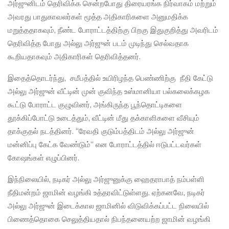
அர்ஜுனிடம் தெரிவிக்க சென்றபோது திரையரங்க நிர்வாகம் மற்றும்
அவரது பாதுகாவலர்கள் மூத்த அதிகாரிகளை அனுமதிக்க
மறுத்ததாகவும், நீண்ட போராட்டத்திற்கு பிறகு இதுகுறித்து அவரிடம்
தெரிவித்த போது அல்லு அர்ஜுன் படம் முடிந்து செல்வதாக
கூறியதாகவும் அதிகாரிகள் தெரிவித்தனர்.
இதைத்தொடர்ந்து, சமீபத்தில் உயிரிழந்த பெண்ணிற்கு நீதி கேட்டு
அல்லு அர்ஜுன் வீட்டின் முன் குவிந்த உஸ்மானியா பல்கலைக்கழக
கூட்டு போராட்ட குழுவினர், அங்கிருந்த பூந்தொட்டிகளை
தூக்கிப்போட்டு உடைத்தும், வீட்டின் மீது தக்காளிகளை வீசியும்
தாக்குதல் நடத்தினர். “ரேவதி குடும்பத்திடம் அல்லு அர்ஜுன்
மன்னிப்பு கேட்க வேண்டும்” என போராட்டத்தில் ஈடுபட்டவர்கள்
கோஷங்கள் எழுப்பினர்.
இந்நிலையில், நடிகர் அல்லு அர்ஜுனுக்கு ஹைதராபாத் நம்பள்ளி
நீதிமன்றம் ஜாமின் வழங்கி உத்தரவிட்டுள்ளது. ஏற்கனவே, நடிகர்
அல்லு அர்ஜுன் இடைக்கால ஜாமினில் விடுவிக்கப்பட்ட நிலையில்
பிணைத்தொகை செலுத்தியதால் நிபந்தனையற்ற ஜாமின் வழங்கி