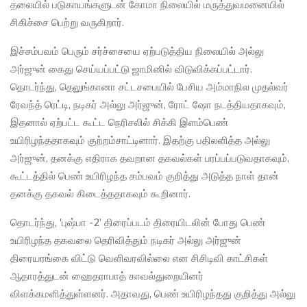
தலையில் படுகாயங்களுடன் கோமா நிலையில் மருத்துவமனையில்
சிகிச்சை பெற்று வருகிறார்.
இச்சம்பவம் பெரும் சர்ச்சையை ஏற்படுத்திய நிலையில் அல்லு
அர்ஜுன் கைது செய்யப்பட்டு ஜாமினில் விடுவிக்கப்பட்டார்.
தொடர்ந்து, தெலுங்கானா சட்டசபையில் பேசிய அம்மாநில முதல்வர்
ரேவந்த் ரெட்டி, நடிகர் அல்லு அர்ஜுன், ரோட் ஷோ நடத்தியதாகவும்,
இதனால் ஏற்பட்ட கூட்ட நெரிசலில் சிக்கி இளம்பெண்
உயிரிழந்ததாகவும் குற்றம்சாட்டினார். இதற்கு பதிலளித்த அல்லு
அர்ஜுன், தனக்கு எதிராக தவறான தகவல்கள் பரப்பப்படுவதாகவும்,
கூட்டத்தில் பெண் உயிரிழந்த சம்பவம் குறித்து அடுத்த நாள் தான்
தனக்கு தகவல் கிடைத்ததாகவும் கூறினார்.
தொடர்ந்து, 'புஷ்பா -2’ திரைப்படம் திரையிடலின் போது பெண்
உயிரிழந்த தகவலை தெரிவித்தும் நடிகர் அல்லு அர்ஜுன்
திரையரங்கை விட்டு வெளிவரவில்லை என சிசிடிவி காட்சிகள்
ஆதாரத்துடன் ஹைதராபாத் காவல்துறையினர்
விளக்கமளித்துள்ளனர். அதாவது, பெண் உயிரிழந்தது குறித்து அல்லு