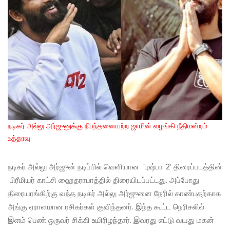
நடிகர் அல்லு அர்ஜுனுக்கு நிபந்தனையற்ற ஜாமின் வழங்கி நீதிமன்றம்
உத்தரவு
நடிகர் அல்லு அர்ஜுன் நடிப்பில் வெளியான 'புஷ்பா 2’ திரைப்படத்தின்
பிரீமியர் காட்சி ஹைதராபாத்தில் திரையிடப்பட்டது. அப்போது
திரையரங்கிற்கு வந்த நடிகர் அல்லு அர்ஜுனை நேரில் காண்பதற்காக
அங்கு ஏராளமான ரசிகர்கள் குவிந்தனர். இந்த கூட்ட நெரிசலில்
இளம் பெண் ஒருவர் சிக்கி உயிரிழந்தார். இவரது எட்டு வயது மகன்