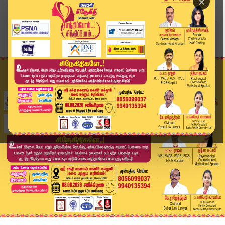
×
Home
சினிமா
புஷ்பா-2 விவகாரம்.. அல்லு அர்ஜுனுக்கு நிபந்தனைய...