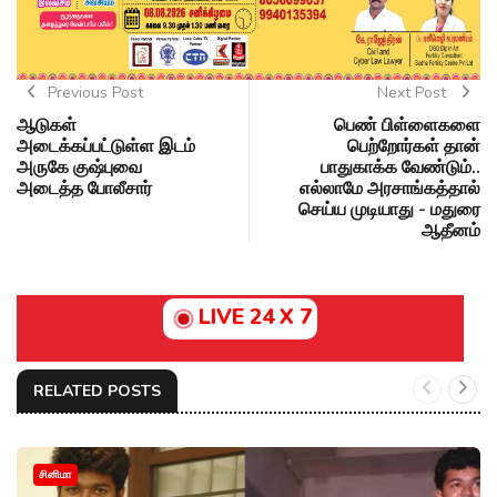
Previous Post
Next Post
ஆடுகள்
பெண் பிள்ளைகளை
அடைக்கப்பட்டுள்ள இடம்
பெற்றோர்கள் தான்
அருகே குஷ்புவை
பாதுகாக்க வேண்டும்..
அடைத்த போலீசார்
எல்லாமே அரசாங்கத்தால்
செய்ய முடியாது - மதுரை
ஆதீனம்
LIVE 24 X 7
RELATED POSTS
சினிமா