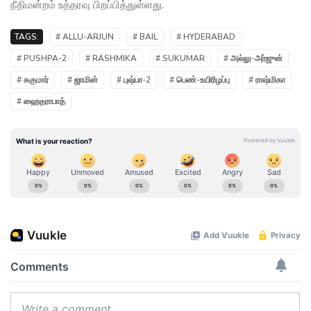
நீதிமன்றம் உத்தரவு பிறப்பித்துள்ளது.
TAGS:
# ALLU-ARJUN
# BAIL
# HYDERABAD
# PUSHPA-2
# RASHMIKA
# SUKUMAR
# அல்லு-அர்ஜுன்
# சுகுமார்
# ஜாமின்
# புஷ்பா-2
# பெண்-உயிரிழப்பு
# ராஷ்மிகா
# ஹைதராபாத்