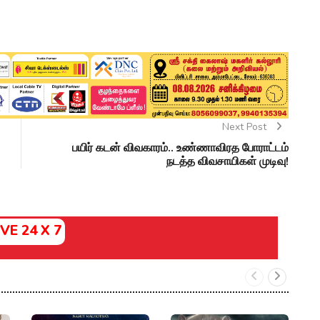
Next Post
பயிர் கடன் விவகாரம்.. உண்ணாவிரத போராட்டம்
நடத்த விவசாயிகள் முடிவு!
IVE 24 X 7