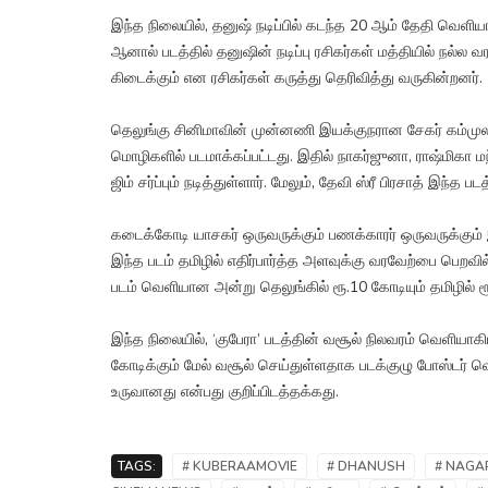
இந்த நிலையில், தனுஷ் நடிப்பில் கடந்த 20 ஆம் தேதி வெள
ஆனால் படத்தில் தனுஷின் நடிப்பு ரசிகர்கள் மத்தியில் நல்ல
கிடைக்கும் என ரசிகர்கள் கருத்து தெரிவித்து வருகின்றனர்.
தெலுங்கு சினிமாவின் முன்னணி இயக்குநரான சேகர் கம்முலா
மொழிகளில் படமாக்கப்பட்டது. இதில் நாகர்ஜுனா, ராஷ்மிகா மந்
ஜிம் சர்ப்பும் நடித்துள்ளார். மேலும், தேவி ஸ்ரீ பிரசாத் இந்த
கடைக்கோடி யாசகர் ஒருவருக்கும் பணக்காரர் ஒருவருக்கும
இந்த படம் தமிழில் எதிர்பார்த்த அளவுக்கு வரவேற்பை பெறவ
படம் வெளியான அன்று தெலுங்கில் ரூ.10 கோடியும் தமிழில் ர
இந்த நிலையில், ‘குபேரா’ படத்தின் வசூல் நிலவரம் வெளியாக
கோடிக்கும் மேல் வசூல் செய்துள்ளதாக படக்குழு போஸ்டர் வெள
உருவானது என்பது குறிப்பிடத்தக்கது.
TAGS:
# KUBERAAMOVIE
# DHANUSH
# NAGA