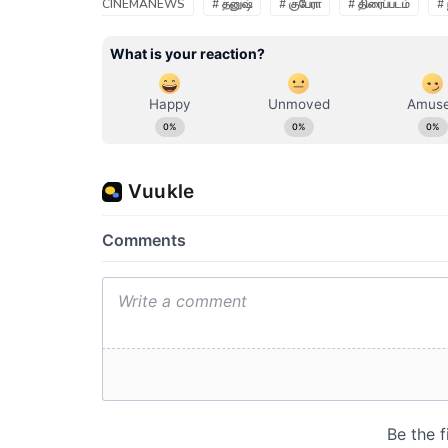
CINEMANEWS
# தனுஷ்
# குபேரா
# திரைப்படம்
#