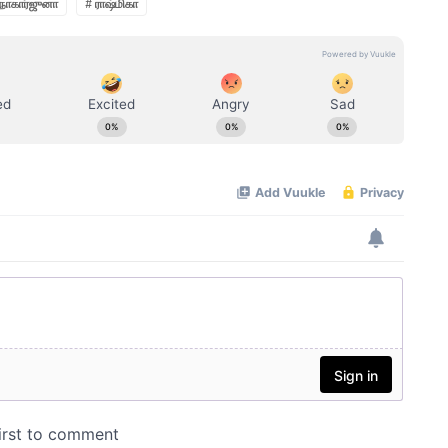
 நாகார்ஜுனா
# ராஷ்மிகா