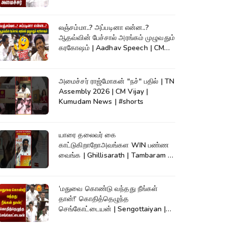
லஞ்சம்மா..? அப்படினா என்ன..?
ஆதவ்வின் பேச்சால் அரங்கம் முழுவதும்
கரகோஷம் | Aadhav Speech | CM
Vijay
அமைச்சர் ராஜ்மோகன் "நச்" பதில் | TN
Assembly 2026 | CM Vijay |
Kumudam News | #shorts
யாரை தலைவர் கை
காட்டுகிறாறோஅவங்கள WIN பண்ண
வைங்க | Ghillisarath | Tambaram |
Kumudam News | #shorts
‘மதுவை கொண்டு வந்தது நீங்கள்
தான்!’ கொதித்தெழுந்த
செங்கோட்டையன் | Sengottaiyan |
CM Vijay|TNAssembly