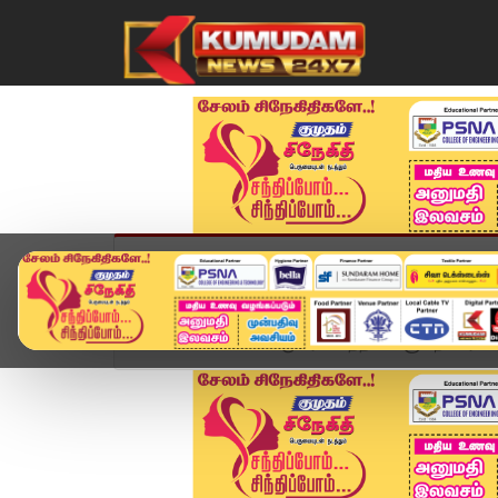
முகப்பு
விளையாட்டு
அண்மை
தமிழ்நாட
Home
சினிமா
‘குபேரா’ படத்தின் வசூல் நிலவரம்..