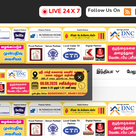
Follow Us On
LIVE 24 X 7
ு
சினிமா
அரசியல்
விளையாட்டு
இந்தியா
மேல
×
 எவ்வளவு தெரிய...