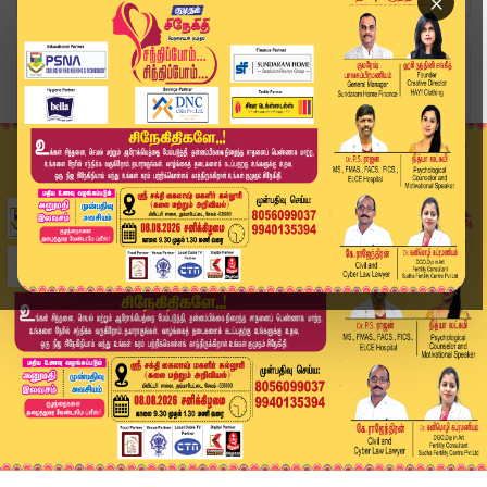
×
Home
சினிமா
செக் மோசடி வழக்கு: இயக்குநர் லிங்குசாமிக்கு ஓரா...