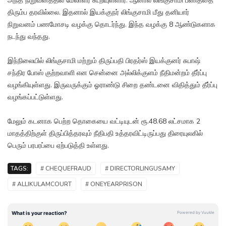
அந்த நிறுவனத்தில் மேலாளர் கூறியுள்ளார். ஆனால் லிங்குசாமி பணத்தை
திரும்ப தரவில்லை. இதனால் இயக்குநர் லிங்குசாமி மீது தனியார்
நிறுவனம் பணமோசடி வழக்கு தொடர்ந்து. இந்த வழக்கு 8 ஆண்டுகளாக
நடந்து வந்தது.
இந்நிலையில் லிங்குசாமி மற்றும் திருப்பதி பிரதர்ஸ் இயக்குனர் சுபாஷ்
சந்திர போஸ் குற்றவாளி என சென்னை அல்லிக்குளம் நீதிமன்றம் தீர்ப்பு
வழங்கியுள்ளது. இருவருக்கும் ஓராண்டு சிறை தண்டனை விதித்தும் தீர்ப்பு
வழங்கப்பட்டுள்ளது.
மேலும் கடனாக பெற்ற தொகையை வட்டியுடன் ரூ.48.68 லட்சமாக 2
மாதத்திற்குள் திருப்பித்தரவும் நீதிபதி உத்தரவிட்டிருப்பது திரையுலகில்
பெரும் பரபரப்பை ஏற்படுத்தி உள்ளது.
TAGS:
# CHEQUEFRAUD
# DIRECTORLINGUSAMY
# ALLIKULAMCOURT
# ONEYEARPRISON