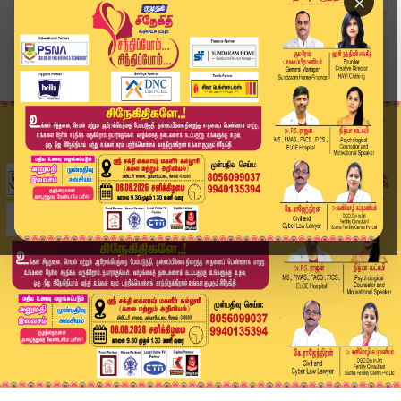
×
Home
சினிமா
"பொறுப்பற்ற மன்னிப்பை ஏற்க முடியாது"- யூடியூபரு...