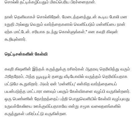
சொல்லி தட்டிக்கழிப்பதும் மிகப்பெரிய பிரச்னைதான்.
நான் தெளிவாகச் சொல்கிறேன். மேடைத்தனத்துடன் கூடிய போலி மன
உறுதி அல்லது வெறும் வார்த்தைகளால் வெளிப்படும் மன்னிப்பை நான்
ஏற்க மாட்டேன். சரியாக நடந்து கொள்ளுங்கள்," என கவுரி கிஷன்
கூறியுள்ளார்.
நெட்டிசன்களின் கேள்வி
கவுரி கிஷனின் இந்தக் கருத்துக்கு ரசிகர்கள் ஆதரவு தெரிவித்து வரும்
அதேநேரம், அந்த யூடியூபர் தனது வீடியோவில் வருத்தம் தெரிவிப்பதாக
மட்டுமே கூறுகிறார். அவர் ஏன் 'மன்னிப்பு' என்கிற வார்த்தையைப்
பயன்படுத்த மாட்டாரா எனவும் பலரும் கேள்விகளை எழுப்பி வருகின்றனர்.
ஒரு பெண்ணின் தோற்றத்தைப் பற்றி பொதுவெளியில் கேள்வி எழுப்புவது
உருவக்கேலியை ஊக்குவிப்பதாகவே என்று சமூக வலைதளங்களில்
கருத்துகள் பகிரப்பட்டு வருகின்றன.