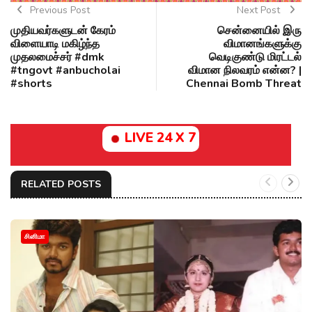
Previous Post
Next Post
முதியவர்களுடன் கேரம்
சென்னையில் இரு
விளையாடி மகிழ்ந்த
விமானங்களுக்கு
முதலமைச்சர் #dmk
வெடிகுண்டு மிரட்டல்
#tngovt #anbucholai
விமான நிலவரம் என்ன? |
#shorts
Chennai Bomb Threat
LIVE 24 X 7
RELATED POSTS
சினிமா