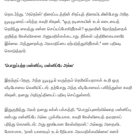
தொடர்ந்து, 'அதெர்ஸ்' திரைப்படத்தின் சிறப்புத் திரையிடலின்போது அதே
யூடியூபரைப் பார்த்த கவுரி கிஷன், "ஒரு நடிகையின் உடல் எடையைத்
தெரிந்து வைத்து என்ன செய்யப்போகிறீர்கள்? ஒருவரின் தோற்றத்தைக்
குறித்த கேள்விகளை அனுமதிக்கக்கூடாது. நீங்கள் பத்திரிகையாளரே
இல்லை. அத்துறைக்கு அவமதிப்பை ஏற்படுத்துகிறீர்கள்," என பதிலடி
கொடுத்தார்.
'பொறுப்பற்ற மன்னிப்பு, மன்னிப்பே அல்ல'
இதற்குப் பிறகு, அந்த யூடியூபர் வருத்தம் தெரிவிப்பதாகக் கூறி ஒரு
வீடியோவை வெளியிட்டார். தற்போது அந்த வீடியோவைப் பகிர்ந்துள்ள கவுரி
கிஷன், தனது அதிருப்தியைப் பதிவு செய்துள்ளார்.
இதுகுறித்து அவர் தனது எக்ஸ் பக்கத்தி, "பொறுப்புணர்வில்லாத மன்னிப்பு
என்பது மன்னிப்பே அல்ல. முக்கியமாக, கவுரி கேள்வியைத் தவறாகப்
புரிந்து கொண்டார்; அது ஜாலியான கேள்விதான்,' அல்லது அதைவிட
மோசமாக, 'நான் யாரையும் உடல் ரீதியாக அவமதிக்கவில்லை' எனச்