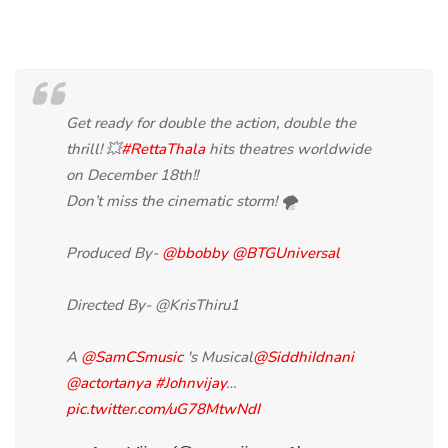
Get ready for double the action, double the
thrill! 💥
#RettaThala
hits theatres worldwide
on December 18th!!
Don’t miss the cinematic storm! 🌪️
Produced By-
@bbobby
@BTGUniversal
Directed By- @KrisThiru1
A
@SamCSmusic
's Musical
@SiddhiIdnani
@actortanya
#Johnvijay
…
pic.twitter.com/uG78MtwNdI