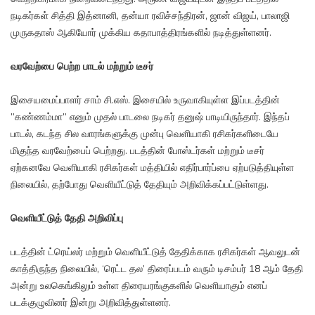
நடிகர்கள் சித்தி இத்னானி, தன்யா ரவிச்சந்திரன், ஜான் விஜய், பாலாஜி
முருகதாஸ் ஆகியோர் முக்கிய கதாபாத்திரங்களில் நடித்துள்ளனர்.
வரவேற்பை பெற்ற பாடல் மற்றும் டீசர்
இசையமைப்பாளர் சாம் சி.எஸ். இசையில் உருவாகியுள்ள இப்படத்தின்
”கண்ணம்மா” எனும் முதல் பாடலை நடிகர் தனுஷ் பாடியிருந்தார். இந்தப்
பாடல், கடந்த சில வாரங்களுக்கு முன்பு வெளியாகி ரசிகர்களிடையே
மிகுந்த வரவேற்பைப் பெற்றது. படத்தின் போஸ்டர்கள் மற்றும் டீசர்
ஏற்கனவே வெளியாகி ரசிகர்கள் மத்தியில் எதிர்பார்ப்பை ஏற்படுத்தியுள்ள
நிலையில், தற்போது வெளியீட்டுத் தேதியும் அறிவிக்கப்பட்டுள்ளது.
வெளியீட்டுத் தேதி அறிவிப்பு
படத்தின் ட்ரெய்லர் மற்றும் வெளியீட்டுத் தேதிக்காக ரசிகர்கள் ஆவலுடன்
காத்திருந்த நிலையில், ‘ரெட்ட தல’ திரைப்படம் வரும் டிசம்பர் 18 ஆம் தேதி
அன்று உலகெங்கிலும் உள்ள திரையரங்குகளில் வெளியாகும் எனப்
படக்குழுவினர் இன்று அறிவித்துள்ளனர்.