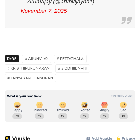
— ArunVijay (@arunvijayno1)
November 7, 2025
TAGS:
# ARUNVIJAY
# RETTATHALA
# KRISTHIRUKUMARAN
# SIDDHIIDNANI
# TANYARAVICHANDRAN