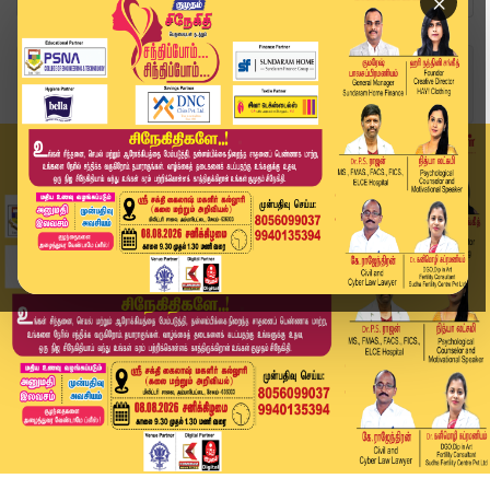
×
Home
சினிமா
அருண் விஜய்யின் 'ரெட்ட தல' திரைப்படம்.. வெளியான...