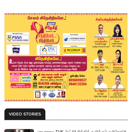
VIDEO STORIES
மாயாஜால TVK ஆட்சி! சிக்கித் தவிக்கும் தமிழ்நாடு!