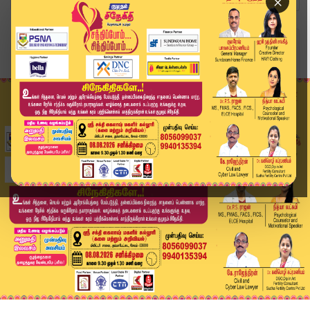
×
Home
சினிமா
Vettaiyan: உஷாரான வேட்டையன் டீம்... அமிதாப் பச்...