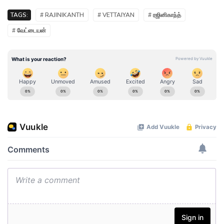
TAGS:
# RAJINIKANTH
# VETTAIYAN
# ரஜினிகாந்த்
# வேட்டையன்