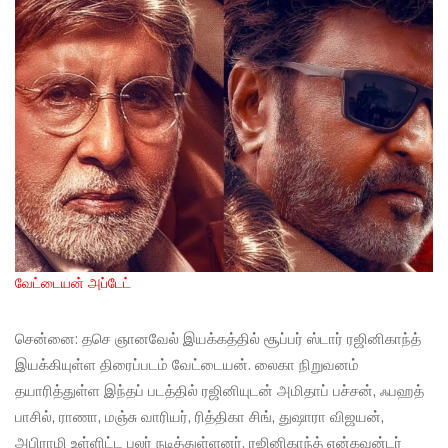
வேட்டையன் அப்டேட்
சென்னை: தசெ ஞானவேல் இயக்கத்தில் சூப்பர் ஸ்டார் ரஜினிகாந்த்
இயக்கியுள்ள திரைப்படம் வேட்டையன். லைகா நிறுவனம்
தயாரித்துள்ள இந்தப் படத்தில் ரஜினியுடன் அமிதாப் பச்சன், ஃபஹத்
பாசில், ராணா, மஞ்சு வாரியர், ரித்திகா சிங், துஷாரா விஜயன்,
அபிராமி உள்ளிட்ட பலர் நடித்துள்ளனர். ரஜினிகாந்த் என்கவுன்டர்