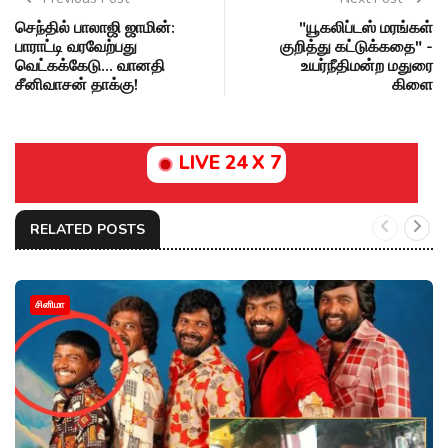
செந்தில் பாலாஜி ஜாமின்:
"யூகலிப்டஸ் மரங்கள்
பாராட்டி வரவேற்பது
குறித்து கட்டுக்கதை" -
வெட்கக்கேடு... வானதி
உயர்நீதிமன்ற மதுரை
சீனிவாசன் தாக்கு!
கிளை
LIVE 24 X 7
RELATED POSTS
சினிமா