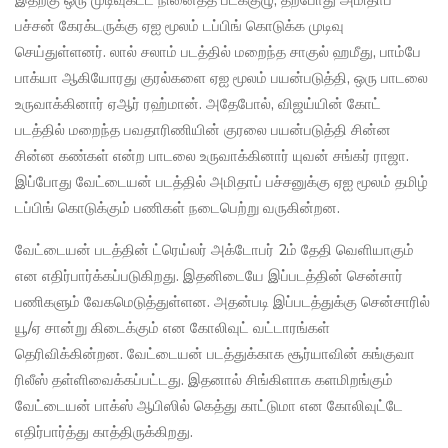
இதற்கு ஒரு முடிவுகட்ட நினைத்த படக்குழு, தற்போது அமிதாப்
பச்சன் கேரக்டருக்கு ஏஐ மூலம் டப்பிங் கொடுக்க முடிவு
செய்துள்ளனர். லால் சலாம் படத்தில் மறைந்த சாகுல் ஹமீது, பாம்பே
பாக்யா ஆகியோரது குரல்களை ஏஐ மூலம் பயன்படுத்தி, ஒரு பாடலை
உருவாக்கினார் ஏஆர் ரஹ்மான். அதேபோல், விஜய்யின் கோட்
படத்தில் மறைந்த பவதாரிணியின் குரலை பயன்படுத்தி சின்ன
சின்ன கண்கள் என்ற பாடலை உருவாக்கினார் யுவன் சங்கர் ராஜா.
இப்போது வேட்டையன் படத்தில் அமிதாப் பச்சனுக்கு ஏஐ மூலம் தமிழ்
டப்பிங் கொடுக்கும் பணிகள் நடைபெற்று வருகின்றன.
வேட்டையன் படத்தின் ட்ரெய்லர் அக்டோபர் 2ம் தேதி வெளியாகும்
என எதிர்பார்க்கப்படுகிறது. இதனிடையே இப்படத்தின் சென்சார்
பணிகளும் வேகமெடுத்துள்ளன. அதன்படி இப்படத்துக்கு சென்சாரில்
யூ/ஏ சான்று கிடைக்கும் என கோலிவுட் வட்டாரங்கள்
தெரிவிக்கின்றன. வேட்டையன் படத்துக்காக சூர்யாவின் கங்குவா
ரிலீஸ் தள்ளிவைக்கப்பட்டது. இதனால் சிங்கிளாக களமிறங்கும்
வேட்டையன் பாக்ஸ் ஆபிஸில் கெத்து காட்டுமா என கோலிவுட்டே
எதிர்பார்த்து காத்திருக்கிறது.