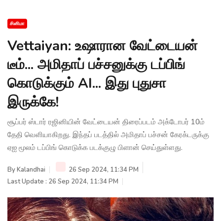
சினிமா
Vettaiyan: உஷாரான வேட்டையன்
டீம்... அமிதாப் பச்சனுக்கு டப்பிங்
கொடுக்கும் AI... இது புதுசா
இருக்கே!
சூப்பர் ஸ்டார் ரஜினியின் வேட்டையன் திரைப்படம் அக்டோபர் 10ம்
தேதி வெளியாகிறது. இந்தப் படத்தில் அமிதாப் பச்சன் கேரக்டருக்கு
ஏஐ மூலம் டப்பிங் கொடுக்க படக்குழு பிளான் செய்துள்ளது.
By
Kalandhai
26 Sep 2024, 11:34 PM
Last Update : 26 Sep 2024, 11:34 PM