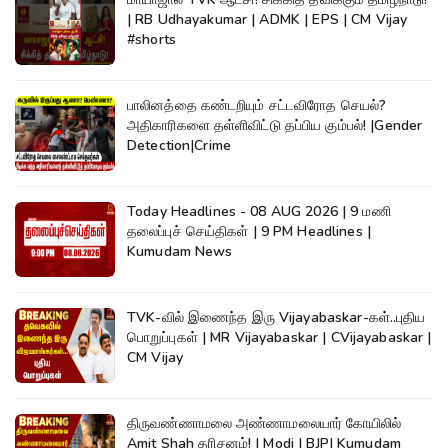
| RB Udhayakumar | ADMK | EPS | CM Vijay
#shorts
பாலினத்தை கண்டறியும் சட்டவிரோத செயல்?
அதிகாரிகளை தள்ளிவிட்டு தப்பிய கும்பல்! |Gender
Detection|Crime
Today Headlines - 08 AUG 2026 | 9 மணி
தலைப்புச் செய்திகள் | 9 PM Headlines |
Kumudam News
TVK-வில் இணைந்த இரு Vijayabaskar-கள்..புதிய
பொறுப்புகள் | MR Vijayabaskar | CVijayabaskar |
CM Vijay
திருவண்ணாமலை அண்ணாமலையார் கோயிலில்
Amit Shah தரிசனம்! | Modi | BJP| Kumudam