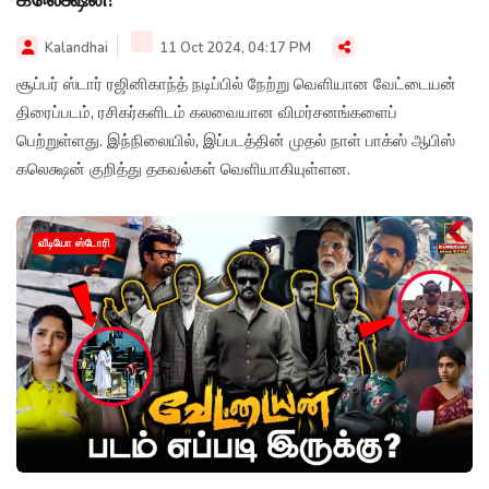
Kalandhai
11 Oct 2024, 04:17 PM
சூப்பர் ஸ்டார் ரஜினிகாந்த் நடிப்பில் நேற்று வெளியான வேட்டையன்
திரைப்படம், ரசிகர்களிடம் கலவையான விமர்சனங்களைப்
பெற்றுள்ளது. இந்நிலையில், இப்படத்தின் முதல் நாள் பாக்ஸ் ஆபிஸ்
கலெக்ஷன் குறித்து தகவல்கள் வெளியாகியுள்ளன.
வீடியோ ஸ்டோரி