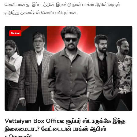
வெளியானது. இப்படத்தின் இரண்டு நாள் பாக்ஸ் ஆபிஸ் வசூல்
குறித்து தகவல்கள் வெளியாகியுள்ளன.
சினிமா
Vettaiyan Box Office: சூப்பர் ஸ்டாருக்கே இந்த
நிலைமையா..? வேட்டையன் பாக்ஸ் ஆபிஸ்
கலெக்ஷன்!