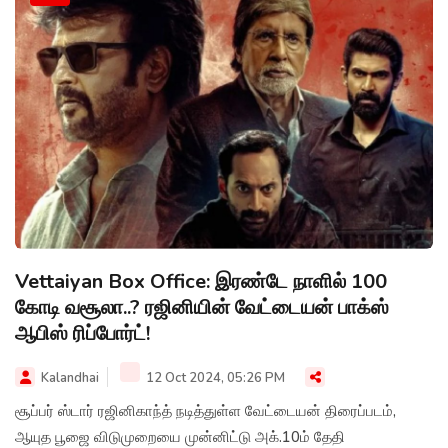
Vettaiyan Box Office: இரண்டே நாளில் 100
கோடி வசூலா..? ரஜினியின் வேட்டையன் பாக்ஸ்
ஆபிஸ் ரிப்போர்ட்!
Kalandhai
12 Oct 2024, 05:26 PM
சூப்பர் ஸ்டார் ரஜினிகாந்த் நடித்துள்ள வேட்டையன் திரைப்படம்,
ஆயுத பூஜை விடுமுறையை முன்னிட்டு அக்.10ம் தேதி