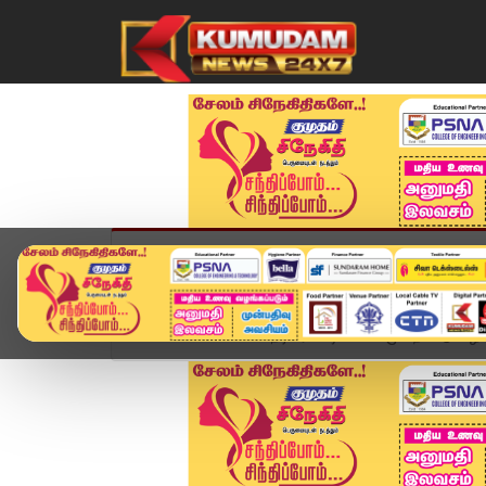
முகப்பு
விளையாட்டு
அண்மை
தமிழ்நாட
Home
சினிமா
நடிகர் விஷால் மேல்முறையீட்டு வழக்க