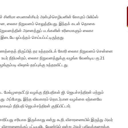
கச் சினிமா பைனான்சியர் அன்புச்செழியனின் கோபுரம் பிலிம்ஸ்
 கடனை, லைகா நிறுவனம் செலுத்தியது. இந்தக் கடன் தொகை
பட நிறுவனத்தின் அனைத்துப் படங்களின் உரிமைகளும் லைகா
 இடையே ஒப்பந்தம் செய்யப்பட்டிருந்தது.
 பணத்தைத் திருப்பித் தர உத்தரவிடக் கோரி லைகா நிறுவனம் சென்னை
த உயர் நீதிமன்றம், லைகா நிறுவனத்துக்கு வழங்க வேண்டிய ரூ.21
்கும்படி விஷால் தரப்புக்கு உத்தரவிட்டது.
்ட மேல்முறையீட்டு வழக்கு நீதிபதிகள் ஜி. ஜெயச்சந்திரன் மற்றும்
வந்தது. அப்போது, இந்த விவகாரம் தொடர்பான வழக்கை ஏற்கனவே
வும் நீதிபதி ஜெயச்சந்திரன் குறிப்பிட்டார்.
ரிப்பது சரியாக இருக்காது என்று கூறி, விசாரணையில் இருந்து அவர்
 விசாரணைக்குப் பட்டியலிட வேண்டும் என்று அவர் பதிவுத்துறைக்கு