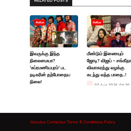
RELATED POSTS
சினிமா
சினிமா
இவருக்கு இந்த
மீண்டும் இணையும்
நிலைமையா?
ஜோடி? விஜய் – சங்கீத
'சுப்ரமணியபுரம்' பட
விவாகரத்து வழக்கு
நடிகரின் தற்போதைய
கடந்து வந்த பாதை..!
நிலை!
07 Aug 2026, 04:30
PM
08 Aug 2026, 12:12
PM
Aboutus
Contactus
Terms & Conditions
Policy