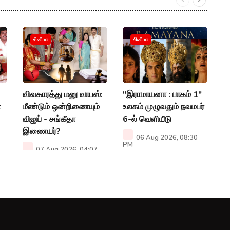
"
சினிமா
சினிமா
ச
ப
ரவ
விவகாரத்து மனு வாபஸ்:
"இராமாயனா : பாகம் 1"
P
ா
மீண்டும் ஒன்றிணையும்
உலகம் முழுவதும் நவமபர்
விஜய் - சங்கீதா
6-ல் வெளியீடு
இணையர்?
06 Aug 2026, 08:30
PM
07 Aug 2026, 04:07
PM