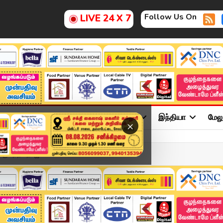
Follow Us On
LIVE 24 X 7
ு
சினிமா
அரசியல்
விளையாட்டு
இந்தியா
மேல
×
ு.. நீதிபதி ஜ...