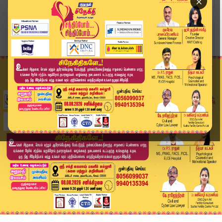
×
Home
சினிமா
நடிகர் விஷால் - லைகா நிறுவனம் வழக்கு.. ரூ.10 கோ...