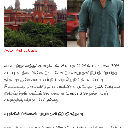
Actor Vishal Case
லைகா நிறுவனத்துக்கு வழங்க வேண்டிய ரூ.21.29 கோடி கடனை 30%
வட்டியுடன் திருப்பிக் கொடுக்க வேண்டும் என்று தனி நீதிபதி பிறப்பித்த
உத்தரவுக்கு, சென்னை உயர் நீதிமன்ற இரு நீதிபதிகள் அமர்வு
இடைக்காலத் தடை விதித்து உத்தரவிட்டுள்ளது. மேலும், ரூ.10 கோடியை
நீதிமன்றத்தில் வைப்புத் தொகையாக (Deposit) செலுத்த நடிகர்
விஷாலுக்கு உத்தரவிடப்பட்டுள்ளது.
வழக்கின் பின்னணி மற்றும் தனி நீதிபதி உத்தரவு
நடிகர் விஷால், தனது விஷால் ஃபிலிம் ஃபேக்டரி நிறுவனத்திற்காக, சினிமா