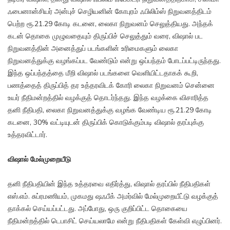
ஃபைனான்சியர் அன்புச் செழியனின் கோபுரம் ஃபிலிம்ஸ் நிறுவனத்திடம்
பெற்ற ரூ.21.29 கோடி கடனை, லைகா நிறுவனம் செலுத்தியது. அந்தக்
கடன் தொகை முழுவதையும் திருப்பிச் செலுத்தும் வரை, விஷால் பட
நிறுவனத்தின் அனைத்துப் படங்களின் உரிமைகளும் லைகா
நிறுவனத்துக்கு வழங்கப்பட வேண்டும் என்று ஒப்பந்தம் போடப்பட்டிருந்தது.
இந்த ஒப்பந்தத்தை மீறி விஷால் படங்களை வெளியிட்டதாகக் கூறி,
பணத்தைத் திருப்பித் தர உத்தரவிடக் கோரி லைகா நிறுவனம் சென்னை
உயர் நீதிமன்றத்தில் வழக்குத் தொடர்ந்தது. இந்த வழக்கை விசாரித்த
தனி நீதிபதி, லைகா நிறுவனத்துக்கு வழங்க வேண்டிய ரூ.21.29 கோடி
கடனை, 30% வட்டியுடன் திருப்பிக் கொடுக்கும்படி விஷால் தரப்புக்கு
உத்தரவிட்டார்.
விஷால் மேல்முறையீடு
தனி நீதிபதியின் இந்த உத்தரவை எதிர்த்து, விஷால் தரப்பில் நீதிபதிகள்
எஸ்.எம். சுப்ரமணியம், முகமது ஷஃபீக் அமர்வில் மேல்முறையீட்டு வழக்குத்
தாக்கல் செய்யப்பட்டது. அப்போது, ஒரு குறிப்பிட்ட தொகையை
நீதிமன்றத்தில் டெபாசிட் செய்யலாமே என்று நீதிபதிகள் கேள்வி எழுப்பினர்.