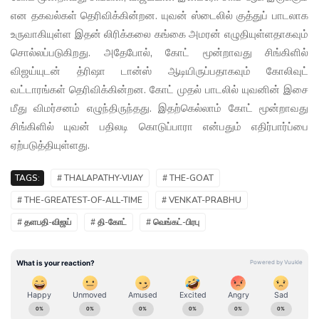
என தகவல்கள் தெரிவிக்கின்றன. யுவன் ஸ்டைலில் குத்துப் பாடலாக
உருவாகியுள்ள இதன் லிரிக்கலை கங்கை அமரன் எழுதியுள்ளதாகவும்
சொல்லப்படுகிறது. அதேபோல், கோட் மூன்றாவது சிங்கிளில்
விஜய்யுடன் த்ரிஷா டான்ஸ் ஆடியிருப்பதாகவும் கோலிவுட்
வட்டாரங்கள் தெரிவிக்கின்றன. கோட் முதல் பாடலில் யுவனின் இசை
மீது விமர்சனம் எழுந்திருந்தது. இதற்கெல்லாம் கோட் மூன்றாவது
சிங்கிளில் யுவன் பதிலடி கொடுப்பாரா என்பதும் எதிர்பார்ப்பை
ஏற்படுத்தியுள்ளது.
TAGS:
# THALAPATHY-VIJAY
# THE-GOAT
# THE-GREATEST-OF-ALL-TIME
# VENKAT-PRABHU
# தளபதி-விஜய்
# தி-கோட்
# வெங்கட்-பிரபு