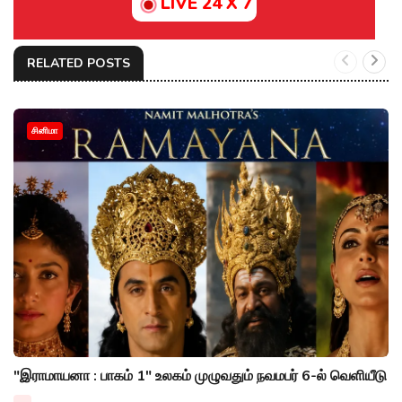
LIVE 24 X 7
RELATED POSTS
சினிமா
"இராமாயனா : பாகம் 1" உலகம் முழுவதும் நவமபர் 6-ல் வெளியீடு