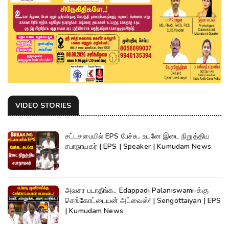
VIDEO STORIES
சட்டசபையில் EPS பேச்சு.. உடனே இடை நிறுத்திய
சபாநாயகர் | EPS | Speaker | Kumudam News
அவசர படாதீங்க.. Edappadi Palaniswami-க்கு
செங்கோட்டையன் அட்வைஸ்! | Sengottaiyan | EPS
| Kumudam News