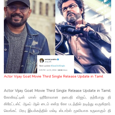
Actor Vijay Goat Movie Third Single Release Update in Tamil
Actor Vijay Goat Movie Third Single Release Update in Tamil:
கோலிவுட்டின் மாஸ் ஹீரோவான தளபதி விஜய், தற்போது தி
கிரேட்டஸ்ட் ஆஃப் ஆல் டைம் என்ற கோ படத்தில் நடித்து வருகிறார்.
வெங்கட் பிரபு இயக்கத்தில் மல்டி ஸ்டார்ஸ் மூவியாக உருவாகும் தி