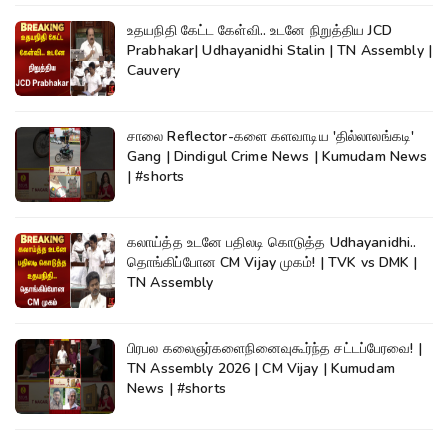
உதயநிதி கேட்ட கேள்வி.. உடனே நிறுத்திய JCD
Prabhakar| Udhayanidhi Stalin | TN Assembly |
Cauvery
சாலை Reflector-களை களவாடிய 'தில்லாலங்கடி'
Gang | Dindigul Crime News | Kumudam News
| #shorts
கலாய்த்த உடனே பதிலடி கொடுத்த Udhayanidhi..
தொங்கிப்போன CM Vijay முகம்! | TVK vs DMK |
TN Assembly
பிரபல கலைஞர்களைநினைவுகூர்ந்த சட்டப்பேரவை! |
TN Assembly 2026 | CM Vijay | Kumudam
News | #shorts