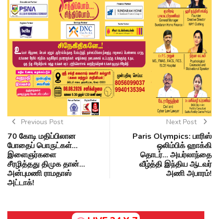
Previous Post
Next Post
70 கோடி மதிப்பிலான
Paris Olympics: பாரிஸ்
போதைப் பொருட்கள்...
ஒலிம்பிக் ஹாக்கி
இளைஞர்களை
தொடர்... அயர்லாந்தை
சீரழித்தது திமுக தான்...
வீழ்த்தி இந்திய ஆடவர்
அன்புமணி ராமதாஸ்
அணி அபாரம்!
அட்டாக்!