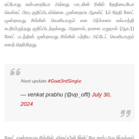
எப்போது என்பதையோ அல்லது பாடலின் ரிலீஸ் தேதியையோ
வெங்கட் பிரபு குறிப்பிடவில்லை. முன்னதாக ஆகஸ்ட் 1ம் தேதி கோட்
மூன்றாவது சிங்கிள் வெளியாகும் என அர்ச்சனா கல்பாத்தி
கூறியிருந்தது குறிப்பிடத்தக்கது. அதனால், நாளை மறுநாள் (ஆக.1)
கோட் படத்தின் மூன்றாவது சிங்கிள் பற்றிய அப்டேட் வெளியாகும்
எனத் தெரிகிறது.
Next update
#Goat3rdSingle
— venkat prabhu (@vp_offl)
July 30,
2024
கோட் மூன்றாவது சிங்கிள், விஜய்யின் இன்ட்ரோ சாங்-ஆக இருக்கும்