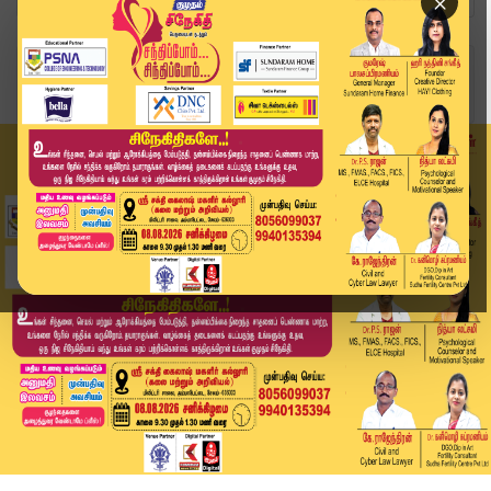
×
Home
சினிமா
The GOAT: விஜய்யின் தி கோட் மூன்றாவது சிங்கிள்....