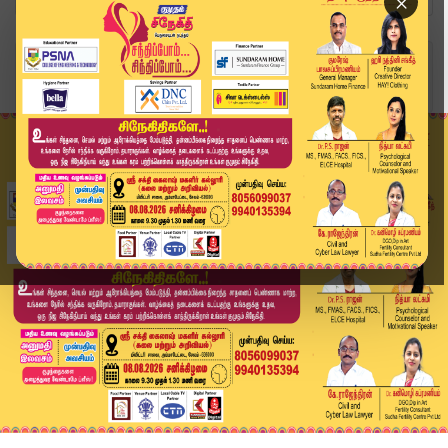
×
Home
பட்ஜெட் 2026
மத்திய பட்ஜெட் பயன்தருமா? குறு, சிறு மற்றும் நட...