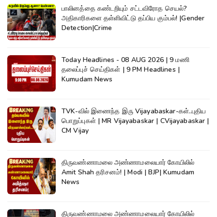
பாலினத்தை கண்டறியும் சட்டவிரோத செயல்?
அதிகாரிகளை தள்ளிவிட்டு தப்பிய கும்பல்! |Gender
Detection|Crime
Today Headlines - 08 AUG 2026 | 9 மணி
தலைப்புச் செய்திகள் | 9 PM Headlines |
Kumudam News
TVK-வில் இணைந்த இரு Vijayabaskar-கள்..புதிய
பொறுப்புகள் | MR Vijayabaskar | CVijayabaskar |
CM Vijay
திருவண்ணாமலை அண்ணாமலையார் கோயிலில்
Amit Shah தரிசனம்! | Modi | BJP| Kumudam
News
திருவண்ணாமலை அண்ணாமலையார் கோயிலில்