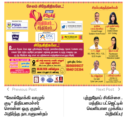
Previous Post
Next Post
"கோல்நோக்கி வாழுங்
புற்றுநோய் சிகிச்சை..
குடி" நிதியமைச்சர்
மத்திய பட்ஜெட்டில்
சொன்ன ஒரு குறள்..
வெளியான முக்கிய
அதிர்ந்த நாடாளுமன்றம்
அறிவிப்பு!