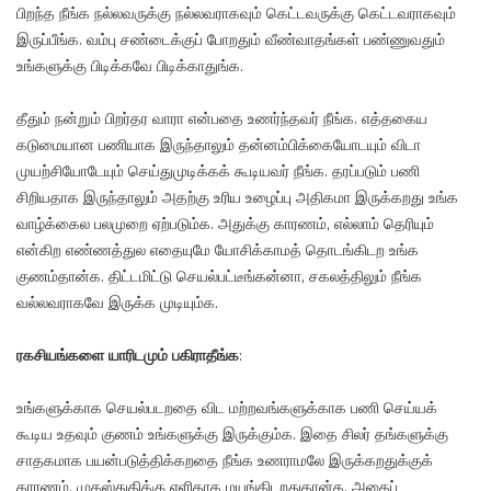
பிறந்த நீங்க நல்லவருக்கு நல்லவராகவும் கெட்டவருக்கு கெட்டவராகவும்
இருப்பீங்க. வம்பு சண்டைக்குப் போறதும் வீண்வாதங்கள் பண்ணுவதும்
உங்களுக்கு பிடிக்கவே பிடிக்காதுங்க.
தீதும் நன்றும் பிறர்தர வாரா என்பதை உணர்ந்தவர் நீங்க. எத்தகைய
கடுமையான பணியாக இருந்தாலும் தன்னம்பிக்கையோடயும் விடா
முயற்சியோடேயும் செய்துமுடிக்கக் கூடியவர் நீங்க. தரப்படும் பணி
சிறியதாக இருந்தாலும் அதற்கு உரிய உழைப்பு அதிகமா இருக்கறது உங்க
வாழ்க்கைல பலமுறை ஏற்படும்க. அதுக்கு காரணம், எல்லாம் தெரியும்
என்கிற எண்ணத்துல எதையுமே யோசிக்காமத் தொடங்கிடற உங்க
குணம்தான்க. திட்டமிட்டு செயல்பட்டீங்கன்னா, சகலத்திலும் நீங்க
வல்லவராகவே இருக்க முடியும்க.
ரகசியங்களை
யாரிடமும்
பகிராதீங்க
:
உங்களுக்காக செயல்படறதை விட மற்றவங்களுக்காக பணி செய்யக்
கூடிய உதவும் குணம் உங்களுக்கு இருக்கும்க. இதை சிலர் தங்களுக்கு
சாதகமாக பயன்படுத்திக்கறதை நீங்க உணராமலே இருக்கறதுக்குக்
காரணம், முகஸ்துதிக்கு எளிதாக மயங்கிடறதுதான்க. அதைப்