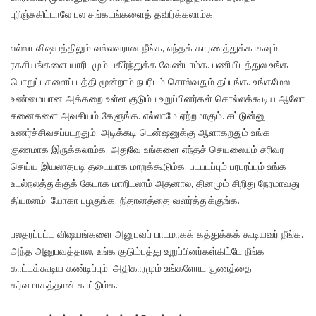
புரிஞ்சுகிட்டாலே பல சங்கடங்களைத் தவிர்க்கலாம்க.
எல்லா விஷயத்திலும் வல்லவரான நீங்க, எந்தக் காரணத்துக்காகவும்
ரகசியங்களை யாரிடமும் பகிர்ந்துக்க வேண்டாம்க. பணியிடத்துல உங்க
பொறுப்புகளைப் பத்தி மூன்றாம் நபரிடம் சொல்வதும் தப்புங்க. உங்கமேல
உண்மையான அக்கறை உள்ள குடும்ப உறுப்பினர்கள் சொல்லக்கூடிய ஆலோ
சனைகளை அவசியம் கேளுங்க. எல்லாமே ஏற்றமாகும். சட்டுன்னு
உணர்ச்சிவசப்படறதும், அடிக்கடி டென்ஷனுக்கு ஆளாகறதும் உங்க
குணமாக இருக்கலாம்க. அதுவே உங்களை எந்தச் செயலையும் சரிவர
செய்ய இயலாதபடி தடையாக மாறக்கூடும்க. படபடப்பும் பரபரப்பும் உங்க
உடல்நலத்துக்குக் கேடாக மாறிடலாம் அதனால, தினமும் சிறிது நேரமாவது
தியானம், யோகா பழகுங்க. நிதானத்தை வளர்த்துக்குங்க.
பலதரப்பட்ட விஷயங்களை அனுபவப் பாடமாகக் கத்துக்கக் கூடியவர் நீங்க.
அந்த அனுபவத்தால, உங்க குடும்பத்து உறுப்பினர்கள்கிட்டே நீங்க
காட்டக்கூடிய கண்டிப்பும், அதிகாரமும் உங்களோட குணத்தை
கர்வமாகத்தான் காட்டும்க.