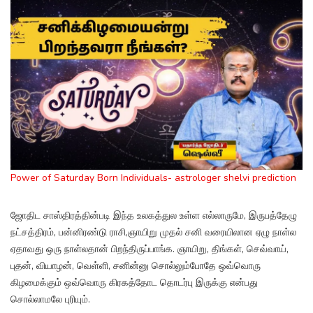
Power of Saturday Born Individuals- astrologer shelvi prediction
ஜோதிட சாஸ்திரத்தின்படி இந்த உலகத்துல உள்ள எல்லாருமே, இருபத்தேழு
நட்சத்திரம், பன்னிரண்டு ராசி,ஞாயிறு முதல் சனி வரையிலான ஏழு நாள்ல
ஏதாவது ஒரு நாள்லதான் பிறந்திருப்பாங்க. ஞாயிறு, திங்கள், செவ்வாய்,
புதன், வியாழன், வெள்ளி, சனின்னு சொல்லும்போதே ஒவ்வொரு
கிழமைக்கும் ஒவ்வொரு கிரகத்தோட தொடர்பு இருக்கு என்பது
சொல்லாமலே புரியும்.