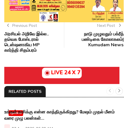
Previous Post
Next Post
அரசியல் அறிவே இல்ல..
நாடு முழுவதும் பக்ரீத்
தவெக போஸ்டரால்
பண்டிகை கோலாகலம்|
டென்ஷனாகிய MP
Kumudam News
கார்த்தி சிதம்பரம்
LIVE 24 X 7
RELATED POSTS
உங்கள் ராசிக்கு என்ன காத்திருக்கிறது? மேஷம் முதல் மீனம்
ஆன்மிகம்
வரை முழு பலன்கள்...