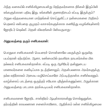
அந்த வகையில் சனிக்கிழமையன்று பிறந்தவர்களாக நீங்கள் இருப்பின்
உங்களுக்கான பதிவு இது. உங்களின் குணாதிசயம் எப்படி இருக்கும்?
அதுல எந்தவகையான மாற்றங்கள் செய்துகிட்டா நன்மைகளை அதிகம்
பெறலாம் என்பதை குமுதம் வாசகர்களுக்காக கணித்து வழங்கியுள்ளார்
ஜோதிடர் ஷெல்வீ. அதன் விவரங்கள் பின்வருமாறு-
அனுபவத்தை தரும் சனிபகவான்:
பொதுவா சனிபகவான் பெயரைச் சொன்னாலே பலருக்கும் ஒருவித
பயம்தான் ஏற்படும்க. ஆனா, உண்மையில் நவகிரக நாயகர்கள்ல மிக
நல்லவர் சனிபகவான்தான்க. எப்படி ஒரு ஆசிரியர் தன்னுடைய
மாணவர்களை கண்டிப்பாக நடத்தினாலும், அதன்பலனாக அவர்களுக்கு
நல்ல எதிர்காலம் அமைய வழிசெய்வாரோ அப்படித்தான்க சனீஸ்வரனும்.
வாழ்க்கைப் பாடத்தை ஒருத்தர் சரியாக புரிஞ்சுக்கணும்னா, அதுக்கான
அனுபவத்தை பாடமாக தரக்கூடியவர் சனிபகவான்தான்க.
சனிபகவானை ஜோதிட சாஸ்திரம் ஆயுள்காரகன்னு சொல்லுதுங்க.
தர்மத்தின் காவலனான சனைச்சரனோட ஆதிக்கம் உள்ள சனிக்கிழமைல