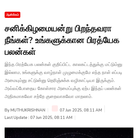
ஆன்மிகம்
சனிக்கிழமையன்று பிறந்தவரா
நீங்கள்? உங்களுக்கான பிரத்யேக
பலன்கள்
இந்த பிரத்யேக பலன்கள் குறிப்பிட்ட காலகட்டத்துக்கு மட்டும்னு
இல்லாம, உங்களுக்கு வாழ்நாள் முழுமைக்குமே எந்த நாள் எப்படி
அமையும்னு சட்டுன்னு தெரிஞ்சுக்க வழிகாட்டியா இருக்கும்.
அவ்வப்போதைய கோள்சார அமைப்புக்கு ஏற்ப இந்தப் பலன்கள்
அதிகமாகவோ சற்றே குறைவாகவோ மாறலாம்.
By
MUTHUKRISHNAN
07 Jun 2025, 08:11 AM
Last Update : 07 Jun 2025, 08:11 AM