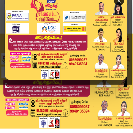
×
Home
ஆன்மிகம்
சனிக்கிழமையன்று பிறந்தவரா நீங்கள்? உங்களுக்கான ...