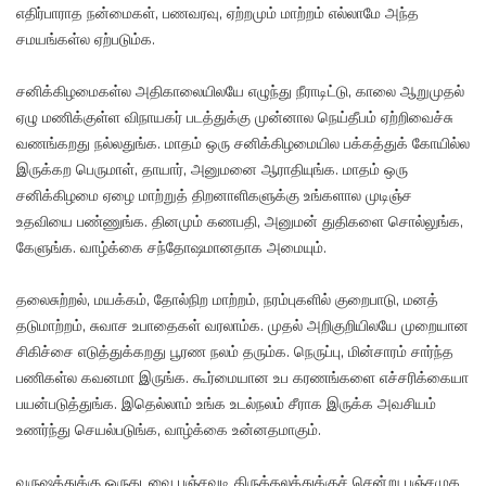
எதிர்பாராத நன்மைகள், பணவரவு, ஏற்றமும் மாற்றம் எல்லாமே அந்த
சமயங்கள்ல ஏற்படும்க.
சனிக்கிழமைகள்ல அதிகாலையிலயே எழுந்து நீராடிட்டு, காலை ஆறுமுதல்
ஏழு மணிக்குள்ள விநாயகர் படத்துக்கு முன்னால நெய்தீபம் ஏற்றிவைச்சு
வணங்கறது நல்லதுங்க. மாதம் ஒரு சனிக்கிழமையில பக்கத்துக் கோயில்ல
இருக்கற பெருமாள், தாயார், அனுமனை ஆராதியுங்க. மாதம் ஒரு
சனிக்கிழமை ஏழை மாற்றுத் திறனாளிகளுக்கு உங்களால முடிஞ்ச
உதவியை பண்ணுங்க. தினமும் கணபதி, அனுமன் துதிகளை சொல்லுங்க,
கேளுங்க. வாழ்க்கை சந்தோஷமானதாக அமையும்.
தலைசுற்றல், மயக்கம், தோல்நிற மாற்றம், நரம்புகளில் குறைபாடு, மனத்
தடுமாற்றம், சுவாச உபாதைகள் வரலாம்க. முதல் அறிகுறியிலயே முறையான
சிகிச்சை எடுத்துக்கறது பூரண நலம் தரும்க. நெருப்பு, மின்சாரம் சார்ந்த
பணிகள்ல கவனமா இருங்க. கூர்மையான உப கரணங்களை எச்சரிக்கையா
பயன்படுத்துங்க. இதெல்லாம் உங்க உடல்நலம் சீராக இருக்க அவசியம்
உணர்ந்து செயல்படுங்க, வாழ்க்கை உன்னதமாகும்.
வருஷத்துக்கு ஒருதடவை பஞ்சவடி திருத்தலத்துக்குச் சென்று பஞ்சமுக