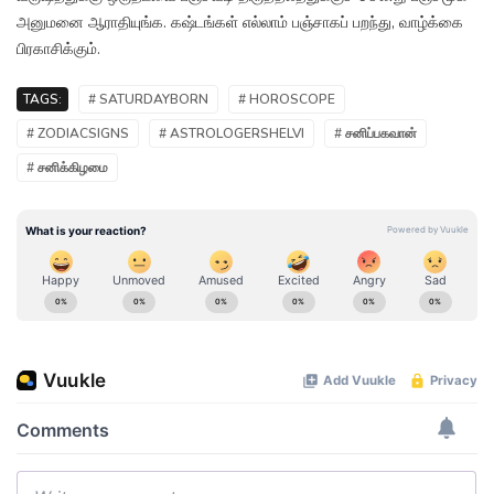
அனுமனை ஆராதியுங்க. கஷ்டங்கள் எல்லாம் பஞ்சாகப் பறந்து, வாழ்க்கை
பிரகாசிக்கும்.
TAGS:
# SATURDAYBORN
# HOROSCOPE
# ZODIACSIGNS
# ASTROLOGERSHELVI
# சனிப்பகவான்
# சனிக்கிழமை