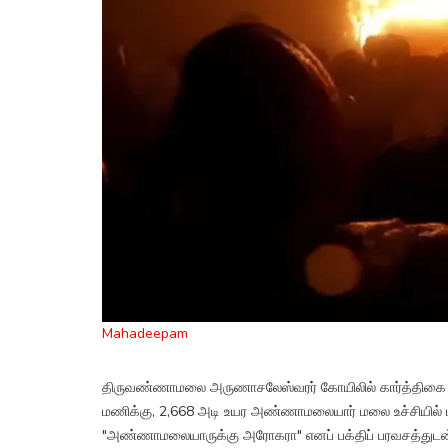
Mahadeepam
திருவண்ணாமலை அருணாசலேஸ்வரர் கோயிலில் கார்த்திகை தீபத
மணிக்கு, 2,668 அடி உயர அண்ணாமலையார் மலை உச்சியில் மக
"அண்ணாமலையாருக்கு அரோகரா" எனப் பக்திப் பரவசத்துடன் 