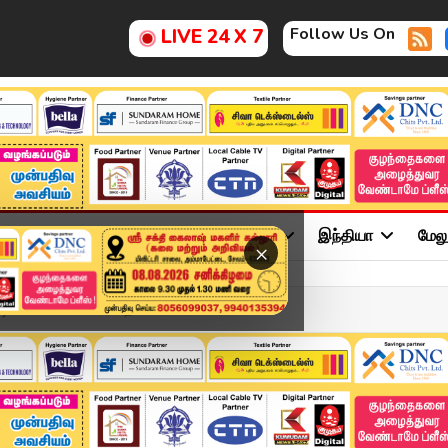
Follow Us On
LIVE 24 X 7
ு
சினிமா
அரசியல்
விளையாட்டு
இந்தியா
மேல
×
மலை உச்சியில் மகாதீப...