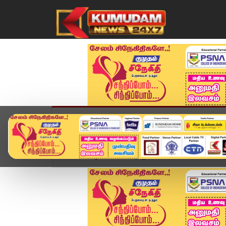
முகப்பு
விளையாட்டு
அண்மை
தமிழ்நாட
Home
ஆன்மிகம்
திருவண்ணாமலையில் 2,668 அடி 