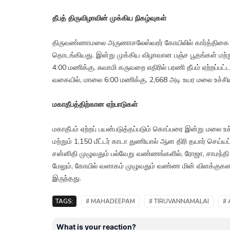
தீபத் திருவிழாவின் முக்கிய நிகழ்வுகள்
திருவண்ணாமலை அருணாசலேஸ்வரர் கோயிலில் கார்த்திகை தீப
தொடங்கியது. இன்று முக்கிய விழாவான பஞ்ச பூதங்கள் மற்
4:00 மணிக்கு, சுவாமி கருவறை எதிரில் பரணி தீபம் ஏற்றப்ப
வகையில், மாலை 6:00 மணிக்கு, 2,668 அடி உயர மலை உச்சியில்
மகாதீபத்திற்கான ஏற்பாடுகள்
மகாதீபம் ஏற்றப் பயன்படுத்தப்படும் கொப்பரை இன்று மலை உச
மற்றும் 1,150 மீட்டர் காடா துணியால் ஆன திரி தயார் செய்யப
சன்னிதி முழுவதும் பல்வேறு வண்ணங்களில், ரோஜா, சாமந்தி
மேலும், கோயில் வளாகம் முழுவதும் வண்ண மின் விளக்குகளால
இருந்தது.
TAGS:
# MAHADEEPAM
# TIRUVANNAMALAI
#