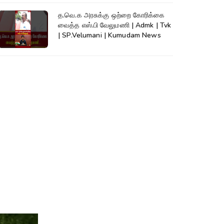
த.வெ.க அரசுக்கு ஒற்றை கோரிக்கை
வைத்த எஸ்.பி வேலுமணி | Admk | Tvk
| SP.Velumani | Kumudam News