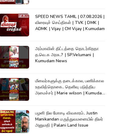
News
SPEED NEWS TAMIL | 07.08.2026 |
விரைவுச் செய்திகள் | TVK | DMK |
ADMK | Vijay | CM Vijay | Kumudam
அம்மாவின் திட்டத்தை தொடர்கிறதா
த.வெ.க அரசு..? | SP.Velumani |
Kumudam News
மீனவர்களுக்கு தடைக்கால, பணிக்கால
உதவித்தொகை.. தெளிவு படுத்திய
அமைச்சர் | Marie wilson | Kumudam
News
பழனி நில மோசடி விவகாரம்.. Justin
Manikandan மருத்துவமனையில் திடீர்
அனுமதி | Palani Land Issue