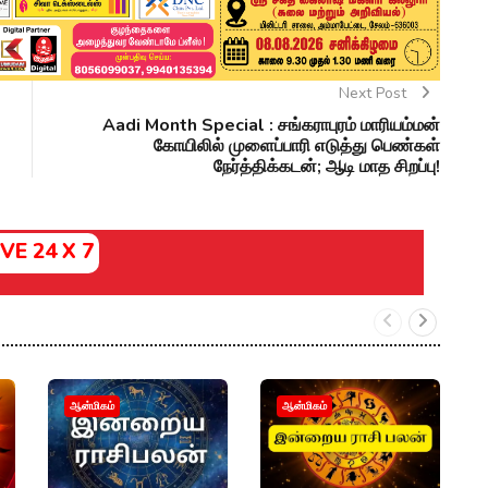
Next Post
Aadi Month Special : சங்கராபுரம் மாரியம்மன்
கோயிலில் முளைப்பாரி எடுத்து பெண்கள்
நேர்த்திக்கடன்; ஆடி மாத சிறப்பு!
IVE 24 X 7
ர
ஆன்மிகம்
ஆன்மிகம்
ரா
கா
மா