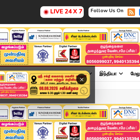
Follow Us On
LIVE 24 X 7
ு
சினிமா
அரசியல்
விளையாட்டு
இந்தியா
மேல
×
 : குமரக்கோட்டம் முர...