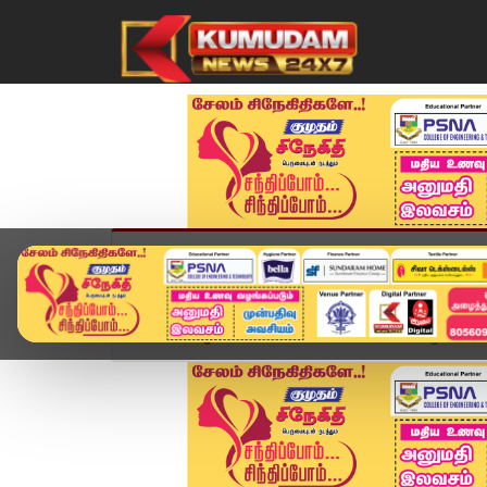
முகப்பு
விளையாட்டு
அண்மை
தமிழ்நாட
Home
ஆன்மிகம்
Kumarakottam Murugan Temple