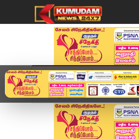
முகப்பு
விளையாட்டு
அண்மை
தமிழ்நாட
Home
ஆன்மிகம்
Bullock Cart Race : அரிமளம் ம