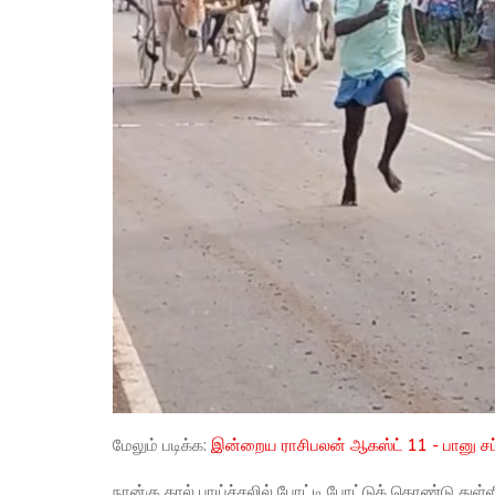
மேலும் படிக்க:
இன்றைய ராசிபலன் ஆகஸ்ட் 11 - பானு சப
நான்கு கால் பாய்ச்சலில் போட்டி போட்டுக் கொண்டு துள்ளி