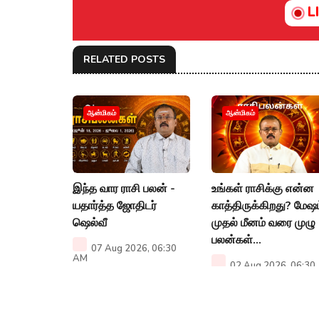
L
RELATED POSTS
ஆன்மிகம்
ஆன்மிகம்
இந்த வார ராசி பலன் -
உங்கள் ராசிக்கு என்ன
யதார்த்த ஜோதிடர்
காத்திருக்கிறது? மேஷம
ஷெல்வீ
முதல் மீனம் வரை முழு
பலன்கள்...
07 Aug 2026, 06:30
AM
02 Aug 2026, 06:30
AM