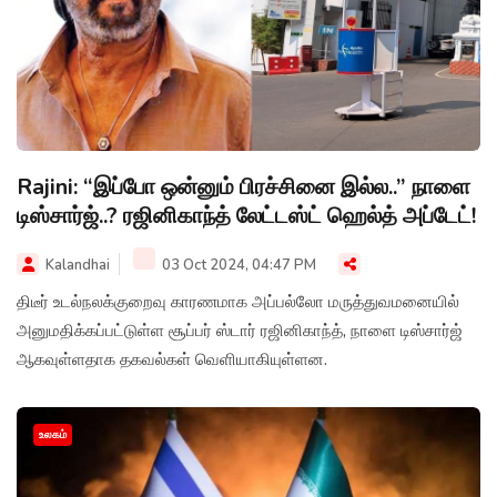
Rajini: “இப்போ ஒன்னும் பிரச்சினை இல்ல..” நாளை
டிஸ்சார்ஜ்..? ரஜினிகாந்த் லேட்டஸ்ட் ஹெல்த் அப்டேட்!
Kalandhai
03 Oct 2024, 04:47 PM
திடீர் உடல்நலக்குறைவு காரணமாக அப்பல்லோ மருத்துவமனையில்
அனுமதிக்கப்பட்டுள்ள சூப்பர் ஸ்டார் ரஜினிகாந்த், நாளை டிஸ்சார்ஜ்
ஆகவுள்ளதாக தகவல்கள் வெளியாகியுள்ளன.
உலகம்