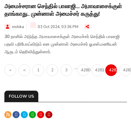
அமைச்சரான செந்தில் பாலாஜி... அமாவாசைக்குள்
தாங்காது.. முன்னாள் அமைச்சர் கருத்து!
nishika
03 Oct 2024, 03:36 PM
30 நாளில் அடுத்த அமாவாசைக்குள் அமைச்சர் செந்தில் பாலாஜி
பதவி பறிபோய்விடும் என முன்னாள் அமைச்சர் ஓ.எஸ்.மணியன்
ஆருடம் தெரிவித்துள்ளார்.
...
«
<
1
2
3
4280
4281
4282
428
FOLLOW US