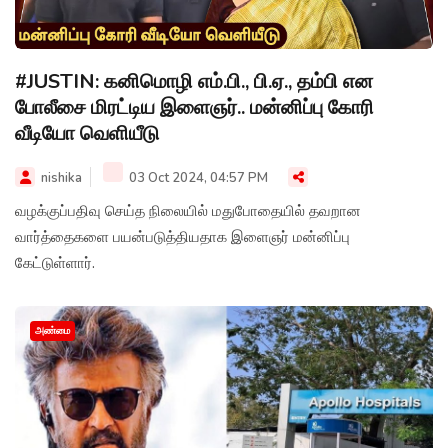
#JUSTIN: கனிமொழி எம்.பி., பி.ஏ., தம்பி என
போலீசை மிரட்டிய இளைஞர்.. மன்னிப்பு கோரி
வீடியோ வெளியீடு
nishika
03 Oct 2024, 04:57 PM
வழக்குப்பதிவு செய்த நிலையில் மதுபோதையில் தவறான
வார்த்தைகளை பயன்படுத்தியதாக இளைஞர் மன்னிப்பு
கேட்டுள்ளார்.
அண்மை