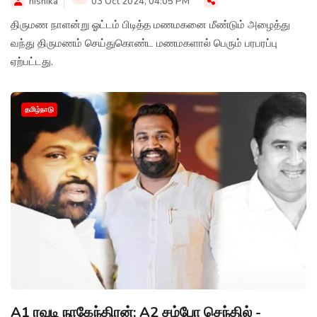
nishika
03 Oct 2024, 04:05 PM
திருமண நாளன்று ஓட்டம் பிடித்த மணமகனை மீண்டும் அழைத்து
வந்து திருமணம் செய்துகொண்ட மணமகளால் பெரும் பரபரப்பு
ஏற்பட்டது.
தமிழ்நாடு
A1 ரவுடி நாகேந்திரன்; A2 சம்போ செந்தில் -