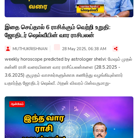
இதை செய்தால் 6 ராசிக்கும் வெற்றி உறுதி:
ஜோதிடர் ஷெல்வீயின் வார ராசிபலன்
MUTHUKRISHNAN
28 May 2025, 06:38 AM
weekly horoscope predicted by astrologer shelvi: மேஷம் முதல்
கன்னி ராசி வரையிலான வார ராசிப்பலன்களை (28.5.2025 -
3.6.2025) குமுதம் வாசகர்களுக்காக கணித்து வழங்கியுள்ளார்
யதார்த்த ஜோதிடர் ஷெல்வீ. அதன் விவரம் பின்வருமாறு-
ஆன்மிகம்