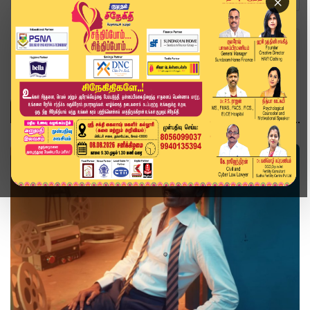
×
Home
Topics
Nilavuku En Mel Ennadi Kobam
NILAVUKU EN MEL ENNADI KOBAM
சினிமா