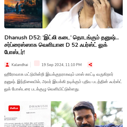
Dhanush D52: ‘இட்லி கடை’ தொடங்கும் தனுஷ்...
சர்ப்ரைஸ்ஸாக வெளியான D 52 ஃபர்ஸ்ட் லுக்
போஸ்டர்!
Kalandhai
19 Sep 2024, 11:10 PM
ஹீரோவாக மட்டுமின்றி இயக்குநராகவும் மாஸ் காட்டி வருகிறார்
தனுஷ். இந்நிலையில், அவர் இயக்கி நடிக்கும் புதிய படத்தின் ஃபர்ஸ்ட்
லுக் போஸ்டரை படக்குழு வெளியிட்டுள்ளது.
சினிமா