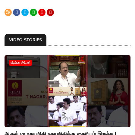
VIDEO STORIES
வீடியோ ஸ்டோரி
ஆதவ் vs உதயநிதி உதயநிதிக்கு தைரியம் இருக்க |