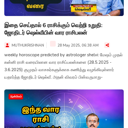
இதை செய்தால் 6 ராசிக்கும் வெற்றி உறுதி:
ஜோதிடர் ஷெல்வீயின் வார ராசிபலன்
MUTHUKRISHNAN
28 May 2025, 06:38 AM
weekly horoscope predicted by astrologer shelvi: மேஷம் முதல்
கன்னி ராசி வரையிலான வார ராசிப்பலன்களை (28.5.2025 -
3.6.2025) குமுதம் வாசகர்களுக்காக கணித்து வழங்கியுள்ளார்
யதார்த்த ஜோதிடர் ஷெல்வீ. அதன் விவரம் பின்வருமாறு-
ஆன்மிகம்