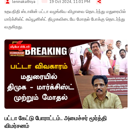
leninakathiya
19 Oct 2024, 11:01 PM
உதயநிதி ஸ்டாலின் பட்டா வழங்கிய விழாவை தொடர்ந்து மதுரையில்
மார்க்சிஸ்ட் கம்யூனிஸ்ட் திமுகவிடையே மோதல் போக்கு தொடர்ந்து
வருகிறது.
வீடியோ ஸ்டோரி
பட்டா கேட்டு போராட்டம்.. அமைச்சர் மூர்த்தி
விமர்சனம்