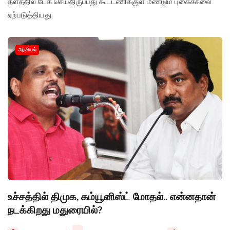
தளத்தில் டேக் செய்திருப்பது கூட்டணிக்குள் மீண்டும் புகைச்சலை
ஏற்படுத்தியது.
அரசியல்
உச்சத்தில் திமுக, கம்யூனிஸ்ட் மோதல்.. என்னதான்
நடக்கிறது மதுரையில்?