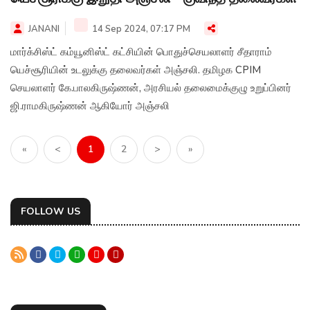
JANANI
14 Sep 2024, 07:17 PM
மார்க்சிஸ்ட் கம்யூனிஸ்ட் கட்சியின் பொதுச்செயலாளர் சீதாராம்
யெச்சூரியின் உடலுக்கு தலைவர்கள் அஞ்சலி. தமிழக CPIM
செயலாளர் கே.பாலகிருஷ்ணன், அரசியல் தலைமைக்குழு உறுப்பினர்
ஜி.ராமகிருஷ்ணன் ஆகியோர் அஞ்சலி
«
<
1
2
>
»
FOLLOW US