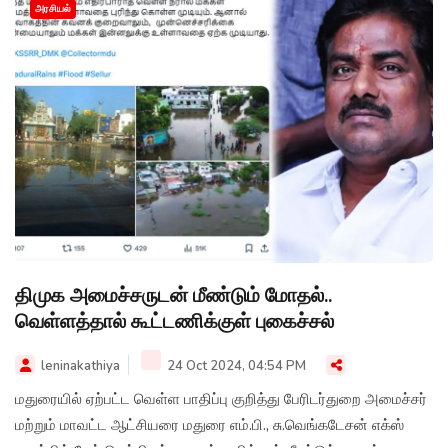
அரசியல்
திமுக அமைச்சருடன் மீண்டும் மோதல்..
வெள்ளத்தால் கூட்டணிக்குள் புகைச்சல்
leninakathiya
24 Oct 2024, 04:54 PM
மதுரையில் ஏற்பட்ட வெள்ள பாதிப்பு குறித்து பேரிடர்துறை அமைச்சர்
மற்றும் மாவட்ட ஆட்சியரை மதுரை எம்.பி., சு.வெங்கடேசன் எக்ஸ்