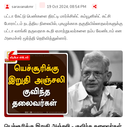
saravanakmr
19 Oct 2024, 08:54 PM
பட்டா கேட்டு பெண்களை திரட்டி மார்க்சிஸ்ட் கம்யூனிஸ்ட் கட்சி
போராட்டம் நடத்திய நிலையில், புகழுக்காக தகுதியில்லாதவர்களுக்கு
பட்டா வாங்கி தருவதாக கூறி ஏமாற்றுபவர்களை நம்ப வேண்டாம் என
அமைச்சர் மூர்த்தி தெரிவித்துள்ளார்.
வீடியோ ஸ்டோரி
யெச்சூரிக்கு இறுதி அஞ்சலி - குவிந்த தலைவர்கள்