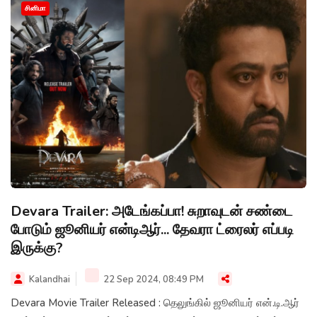
சினிமா
Devara Trailer: அடேங்கப்பா! சுறாவுடன் சண்டை
போடும் ஜூனியர் என்டிஆர்... தேவரா ட்ரைலர் எப்படி
இருக்கு?
Kalandhai
22 Sep 2024, 08:49 PM
Devara Movie Trailer Released : தெலுங்கில் ஜூனியர் என்.டி.ஆர்