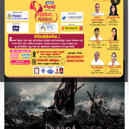
×
Home
Topics
Junior NTR
JUNIOR NTR
சினிமா