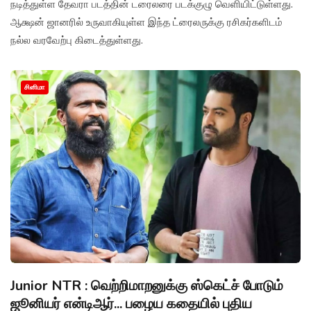
நடித்துள்ள தேவரா படத்தின் டரைலரை படக்குழு வெளியிட்டுள்ளது.
ஆக்ஷன் ஜானரில் உருவாகியுள்ள இந்த ட்ரைலருக்கு ரசிகர்களிடம்
நல்ல வரவேற்பு கிடைத்துள்ளது.
சினிமா
Junior NTR : வெற்றிமாறனுக்கு ஸ்கெட்ச் போடும்
ஜூனியர் என்டிஆர்... பழைய கதையில் புதிய