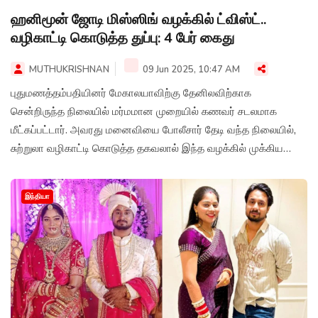
ஹனிமூன் ஜோடி மிஸ்ஸிங் வழக்கில் ட்விஸ்ட்..
வழிகாட்டி கொடுத்த துப்பு: 4 பேர் கைது
MUTHUKRISHNAN
09 Jun 2025, 10:47 AM
புதுமணத்தம்பதியினர் மேகாலயாவிற்கு தேனிலவிற்காக
சென்றிருந்த நிலையில் மர்மமான முறையில் கணவர் சடலமாக
மீட்கப்பட்டார். அவரது மனைவியை போலீசார் தேடி வந்த நிலையில்,
சுற்றுலா வழிகாட்டி கொடுத்த தகவலால் இந்த வழக்கில் முக்கிய
திருப்பம் ஏற்பட்டுள்ளது. மனைவியே கூலிப்படை வைத்து கணவனை
கொலை செய்துள்ள சம்பவம் வெளிச்சத்திற்கு வந்துள்ளது.
இந்தியா