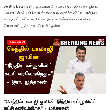
Senthil Balaji Bail : முன்னாள் அமைச்சர் செந்தில் பாலாஜியை
பிணையில் விடுவிக்க சுப்ரீம் கோர்ட்டு அளித்த தீர்ப்பை இந்திய
கம்யூனிஸ்ட் கட்சி வரவேற்கிறது என அக்கட்சியின் மாநில
செயலாளர் முத்தரசன் தெரிவித்துள்ளார்.
வீடியோ ஸ்டோரி
"செந்தில் பாலாஜி ஜாமின்.. இந்திய கம்யூனிஸ்ட்
கட்சி வரவேற்கிறது" - முத்தரசன்