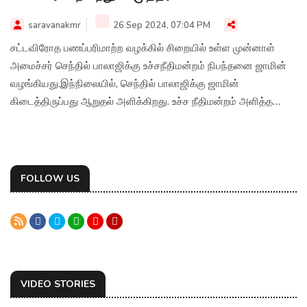
saravanakmr
26 Sep 2024, 07:04 PM
சட்டவிரோத பணப்பரிமாற்ற வழக்கில் சிறையில் உள்ள முன்னாள்
அமைச்சர் செந்தில் பாலாஜிக்கு உச்சநீதிமன்றம் நிபந்தனை ஜாமின்
வழங்கியது.இந்நிலையில், செந்தில் பாலாஜிக்கு ஜாமின்
கிடைத்திருப்பது ஆறுதல் அளிக்கிறது. உச்ச நீதிமன்றம் அளித்த
தீர்ப்பை இந்திய கம்யூனிஸ்ட் கட்சி வரவேற்கிறது என்று
அக்கட்சியின் மாநிலச் செயலாளர் முத்தரசன் கூறியுள்ளார்.
FOLLOW US
VIDEO STORIES