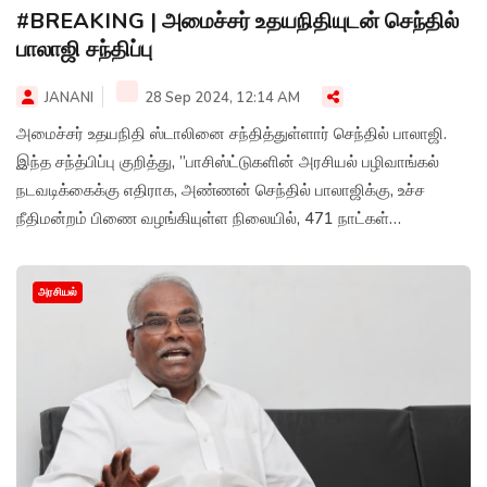
#BREAKING | அமைச்சர் உதயநிதியுடன் செந்தில்
பாலாஜி சந்திப்பு
JANANI
28 Sep 2024, 12:14 AM
அமைச்சர் உதயநிதி ஸ்டாலினை சந்தித்துள்ளார் செந்தில் பாலாஜி.
இந்த சந்த்பிப்பு குறித்து, ”பாசிஸ்ட்டுகளின் அரசியல் பழிவாங்கல்
நடவடிக்கைக்கு எதிராக, அண்ணன் செந்தில் பாலாஜிக்கு, உச்ச
நீதிமன்றம் பிணை வழங்கியுள்ள நிலையில், 471 நாட்கள்
சிறைவாசம் முடித்து, வெளியே வந்திருக்கும் அவரை இன்று நேரில்
சந்தித்து வரவேற்றோம். அவரது பணிகள் மென்மேலும் சிறக்க
அரசியல்
வாழ்த்தி மகிழ்ந்தோம்!” என எக்ஸ் தளத்தில் பதிவிட்டுள்ளார்
அமைச்சர் உதயநிதி ஸ்டாலின்