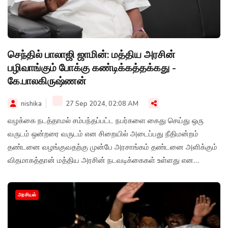
செந்தில் பாலாஜி ஜாமின்: மத்திய அரசின்
பழிவாங்கும் போக்கு கண்டிக்கத்தக்கது -
கே.பாலகிருஷ்ணன்
nishika
27 Sep 2024, 02:08 AM
வழக்கை நடத்தாமல் சம்பந்தப்பட்ட நபர்களை கைது செய்து ஒரு
வருடம் ஒன்றரை வருடம் என சிறையில் அடைப்பது நீதிமன்றம்
தண்டனை வழங்குவதற்கு முன்பே அரசாங்கம் தண்டனை அளிக்கும்
விதமாகத்தான் மத்திய அரசின் நடவடிக்கைகள் உள்ளது என
மார்க்சிஸ்ட் கம்யூனிஸ்ட் கட்சியின் மாநில தலைவர் பாலகிருஷ்ணன்
தெரிவித்துள்ளார்.
அரசியல்