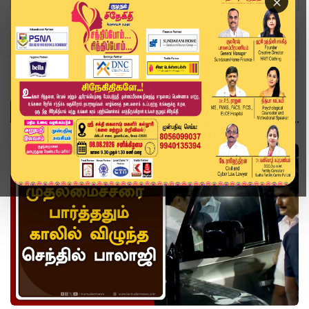
×
Home
Topics
CPI Mutharasan
CPI MUTHARASAN
வீடியோ ஸ்டோரி