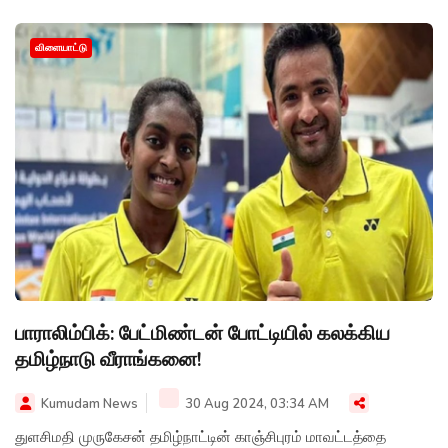
அசத்தியுள்ளார்.
விளையாட்டு
பாராலிம்பிக்: பேட்மிண்டன் போட்டியில் கலக்கிய
தமிழ்நாடு வீராங்கனை!
Kumudam News
30 Aug 2024, 03:34 AM
துளசிமதி முருகேசன் தமிழ்நாட்டின் காஞ்சிபுரம் மாவட்டத்தை