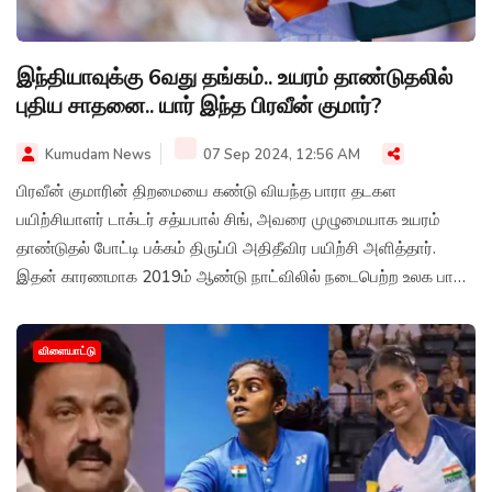
இந்தியாவுக்கு 6வது தங்கம்.. உயரம் தாண்டுதலில்
புதிய சாதனை.. யார் இந்த பிரவீன் குமார்?
Kumudam News
07 Sep 2024, 12:56 AM
பிரவீன் குமாரின் திறமையை கண்டு வியந்த பாரா தடகள
பயிற்சியாளர் டாக்டர் சத்யபால் சிங், அவரை முழுமையாக உயரம்
தாண்டுதல் போட்டி பக்கம் திருப்பி அதிதீவிர பயிற்சி அளித்தார்.
இதன் காரணமாக 2019ம் ஆண்டு நாட்விலில் நடைபெற்ற உலக பாரா
தடகள ஜூனியர் சாம்பியன்ஷிப்பில் பிரவீன் குமார் வெள்ளிப்
பதக்கத்தை வென்றார்.
விளையாட்டு