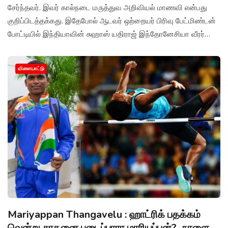
சேர்ந்தவர். இவர் கால்நடை மருத்துவ அறிவியல் மாணவி என்பது
குறிப்பிடத்தக்கது. இதேபோல் ஆடவர் ஒற்றையர் பிரிவு பேட்மிண்டன்
போட்டியில் இந்தியாவின் சுஹாஸ் யதிராஜ் இந்தோனேசியா வீரர்
ராம்தானியை 21-7, 21-5 என்ற செட் கணக்கில் வீழ்த்தினார்.
விளையாட்டு
Mariyappan Thangavelu : ஹாட்ரிக் பதக்கம்
வென்று சாதனை படைப்பாரா மாரியப்பன்?.. நாளை