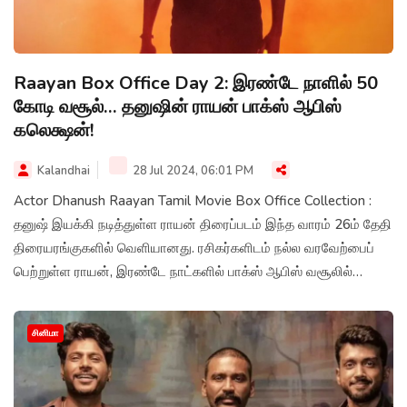
Raayan Box Office Day 2: இரண்டே நாளில் 50
கோடி வசூல்… தனுஷின் ராயன் பாக்ஸ் ஆபிஸ்
கலெக்ஷன்!
Kalandhai
28 Jul 2024, 06:01 PM
Actor Dhanush Raayan Tamil Movie Box Office Collection :
தனுஷ் இயக்கி நடித்துள்ள ராயன் திரைப்படம் இந்த வாரம் 26ம் தேதி
திரையரங்குகளில் வெளியானது. ரசிகர்களிடம் நல்ல வரவேற்பைப்
பெற்றுள்ள ராயன், இரண்டே நாட்களில் பாக்ஸ் ஆபிஸ் வசூலில்
தரமான சம்பவம் செய்துள்ளதாக தகவல்கள் தெரிவிக்கின்றன.
சினிமா