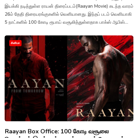
இயக்கி நடித்துள்ள ராயன் திரைப்படம்(Raayan Movie) கடந்த வாரம்
26ம் தேதி திரையரங்குகளில் வெளியானது. இந்தப் படம் வெளியாகி
5 நாட்களில் 100 கோடி ரூபாய் வசூலித்துள்ளதாக பாக்ஸ் ஆபிஸ்
வட்டாரங்கள் தெரிவிக்கின்றன.
சினிமா
Raayan Box Office: 100 கோடி வசூலை