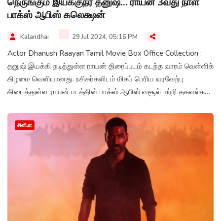
நெருங்கும் இயக்குநர் தனுஷ்… ராயன் 3வது நாள்
பாக்ஸ் ஆபிஸ் கலெக்ஷன்
Kalandhai
29 Jul 2024, 05:16 PM
Actor Dhanush Raayan Tamil Movie Box Office Collection :
தனுஷ் இயக்கி நடித்துள்ள ராயன் திரைப்படம் கடந்த வாரம் வெள்ளிக்
கிழமை வெளியானது. ரசிகர்களிடம் மிகப் பெரிய வரவேற்பு
கிடைத்துள்ள ராயன் படத்தின் பாக்ஸ் ஆபிஸ் வசூல் பற்றி தகவல்கள்
வெளியாகியுள்ளன.
சினிமா