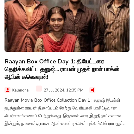
Raayan Box Office Day 1: தியேட்டரை
தெறிக்கவிட்ட தனுஷ்... ராயன் முதல் நாள் பாக்ஸ்
ஆபிஸ் கலெக்ஷன்!
Kalandhai
27 Jul 2024, 12:35 PM
Raayan Movie Box Office Collection Day 1 : தனுஷ் இயக்கி
நடித்துள்ள ராயன் திரைப்படம் நேற்று வெளியாகி பாசிட்டிவான
விமர்சனங்களைப் பெற்றுள்ளது. இதனால் வார இறுதிநாட்களான
இன்றும், நாளைக்குமான ஆன்லைன் டிக்கெட் புக்கிங்கில் ராயனுக்கு
நல்ல வரவேற்பு கிடைத்துள்ளதாக சொல்லப்படுகிறது. இந்நிலையில்,