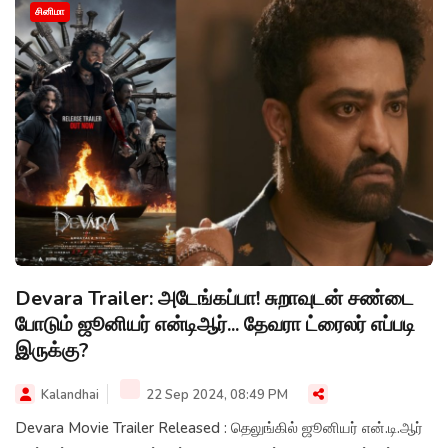
சினிமா
Devara Trailer: அடேங்கப்பா! சுறாவுடன் சண்டை
போடும் ஜூனியர் என்டிஆர்... தேவரா ட்ரைலர் எப்படி
இருக்கு?
Kalandhai
22 Sep 2024, 08:49 PM
Devara Movie Trailer Released : தெலுங்கில் ஜூனியர் என்.டி.ஆர்