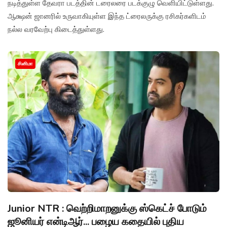
நடித்துள்ள தேவரா படத்தின் டரைலரை படக்குழு வெளியிட்டுள்ளது.
ஆக்ஷன் ஜானரில் உருவாகியுள்ள இந்த ட்ரைலருக்கு ரசிகர்களிடம்
நல்ல வரவேற்பு கிடைத்துள்ளது.
சினிமா
Junior NTR : வெற்றிமாறனுக்கு ஸ்கெட்ச் போடும்
ஜூனியர் என்டிஆர்... பழைய கதையில் புதிய