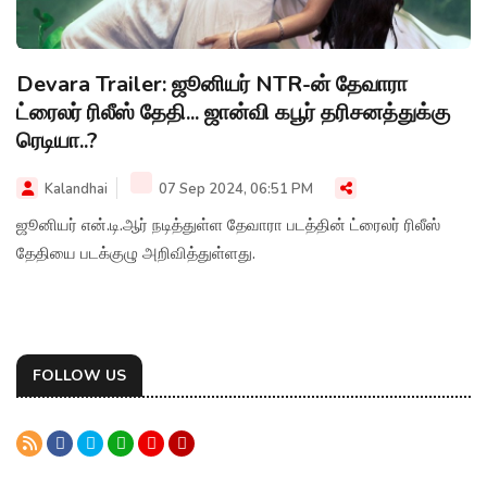
Devara Trailer: ஜூனியர் NTR-ன் தேவாரா
ட்ரைலர் ரிலீஸ் தேதி... ஜான்வி கபூர் தரிசனத்துக்கு
ரெடியா..?
Kalandhai
07 Sep 2024, 06:51 PM
ஜூனியர் என்.டி.ஆர் நடித்துள்ள தேவாரா படத்தின் ட்ரைலர் ரிலீஸ்
தேதியை படக்குழு அறிவித்துள்ளது.
FOLLOW US