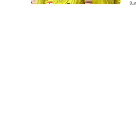
போ
ராம