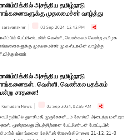
ராலிம்பிக்கில் அசத்திய தமிழ்நாடு
ராங்கனைகளுக்கு முதலமைச்சர் வாழ்த்து
saravanakmr
03 Sep 2024, 12:42 PM
ராலிம்பிக் பேட்மிண்டனில் வெள்ளி, வெண்கலம் வென்ற தமிழக
ாங்கனைகளுக்கு முதலமைச்சர் மு.க.ஸ்டாலின் வாழ்த்து
ிவித்துள்ளார்.
ராலிம்பிக்கில் அசத்திய தமிழ்நாடு
ராங்கனைகள்.. வெள்ளி, வெண்கல பதக்கம்
ென்று சாதனை!
Kumudam News
03 Sep 2024, 02:55 AM
ையிறுதியில் துளசிமதி முருகேசனிடம் தோல்வி அடைந்த மனிஷா
தாஸ், மூன்றாவது இடத்திற்கான பேட்மிண்டன் போட்டியில்
ன்மார்க் வீராங்கனை கேத்ரின் ரோசன்கிரெனை 21-12, 21-8