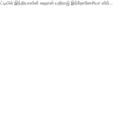
ட்டியில் இந்தியாவின் சுஹாஸ் யதிராஜ் இந்தோனேசியா வீரர்
்தானியை 21-7, 21-5 என்ற செட் கணக்கில் வீழ்த்தினார்.