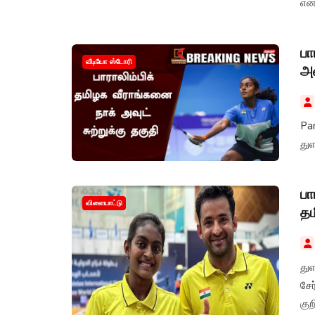
என
அசத
பா
வீடியோ ஸ்டோரி
அவ
Par
துள
பா
விளையாட்டு
தம
துள
சே
குற