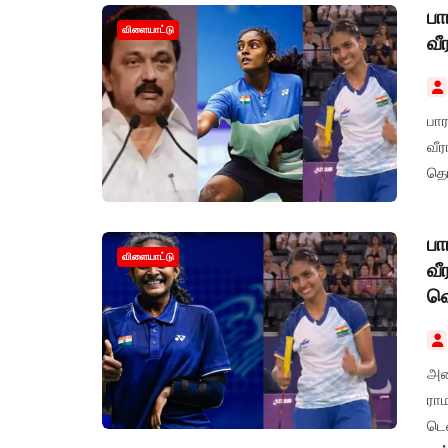
பா
விளையாட்டு
வீ
பா
வீர
தெர
பா
விளையாட்டு
வீ
வ
அர
ராம
டெ