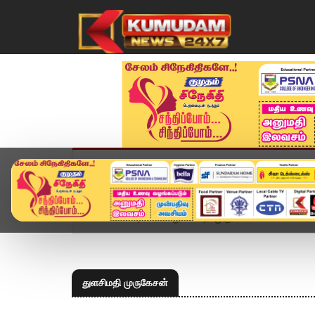
முகப்பு
விளையாட்டு
அண்மை
தமிழ்நாட
Home
Topics
துளசிமதி முருகேசன்
துளசிமதி முருகேசன்