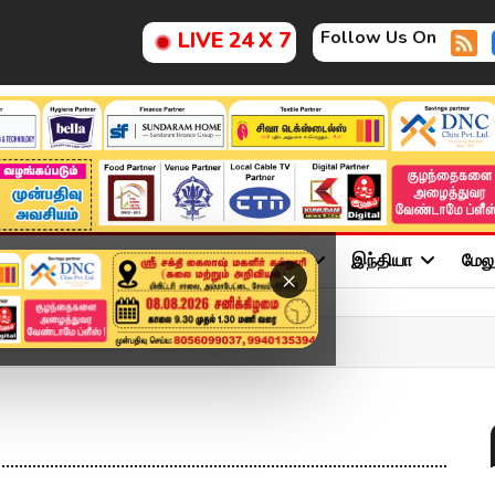
Follow Us On
LIVE 24 X 7
ு
சினிமா
அரசியல்
விளையாட்டு
இந்தியா
மேல
×