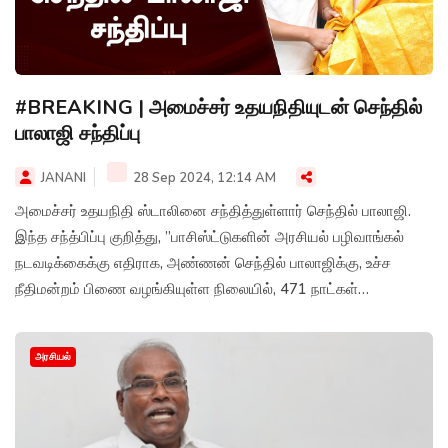
#BREAKING | அமைச்சர் உதயநிதியுடன் செந்தில்
பாலாஜி சந்திப்பு
JANANI
28 Sep 2024, 12:14 AM
அமைச்சர் உதயநிதி ஸ்டாலினை சந்தித்துள்ளார் செந்தில் பாலாஜி.
இந்த சந்த்பிப்பு குறித்து, ”பாசிஸ்ட்டுகளின் அரசியல் பழிவாங்கல்
நடவடிக்கைக்கு எதிராக, அண்ணன் செந்தில் பாலாஜிக்கு, உச்ச
நீதிமன்றம் பிணை வழங்கியுள்ள நிலையில், 471 நாட்கள்
சிறைவாசம் முடித்து, வெளியே வந்திருக்கும் அவரை இன்று நேரில்
சந்தித்து வரவேற்றோம். அவரது பணிகள் மென்மேலும் சிறக்க
அரசியல்
வாழ்த்தி மகிழ்ந்தோம்!” என எக்ஸ் தளத்தில் பதிவிட்டுள்ளார்
அமைச்சர் உதயநிதி ஸ்டாலின்