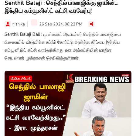
Senthil Balaji : செந்தில் பாலாஜிக்கு ஜாமின்...
இந்திய கம்யூனிஸ்ட் கட்சி வரவேற்பு!
nishika
26 Sep 2024, 08:22 PM
Senthil Balaji Bail : முன்னாள் அமைச்சர் செந்தில் பாலாஜியை
பிணையில் விடுவிக்க சுப்ரீம் கோர்ட்டு அளித்த தீர்ப்பை இந்திய
கம்யூனிஸ்ட் கட்சி வரவேற்கிறது என அக்கட்சியின் மாநில
செயலாளர் முத்தரசன் தெரிவித்துள்ளார்.
வீடியோ ஸ்டோரி