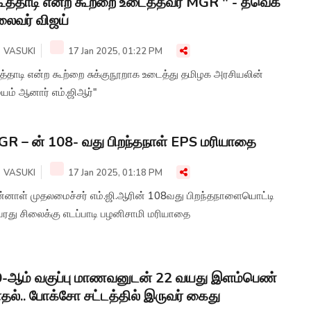
ூத்தாடி என்ற கூற்றை உடைத்தவர் MGR " - தவெக
ைவர் விஜய்
VASUKI
17 Jan 2025, 01:22 PM
ூத்தாடி என்ற கூற்றை சுக்குநூறாக உடைத்து தமிழக அரசியலின்
யம் ஆனார் எம்.ஜிஆர்"
R – ன் 108- வது பிறந்தநாள் EPS மரியாதை
VASUKI
17 Jan 2025, 01:18 PM
ன்னாள் முதலமைச்சர் எம்.ஜி.ஆரின் 108வது பிறந்தநாளையொட்டி
ரது சிலைக்கு எடப்பாடி பழனிசாமி மரியாதை
-ஆம் வகுப்பு மாணவனுடன் 22 வயது இளம்பெண்
தல்.. போக்சோ சட்டத்தில் இருவர் கைது