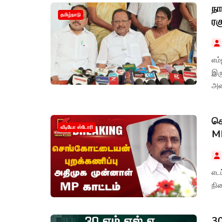
நா
தமிழ்நாடு
ரக
எம
இர
அனை
செ
வீடியோ ஸ்டோரி
MP
எடப
நி
30