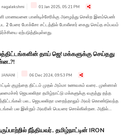
nagalekshmi
01 Jan 2025, 05:21 PM
்ளி மாணவனை பாண்டிச்சேரிக்கு அழைத்து சென்ற இளம்பெண்
்பட 2 பேரை போக்சோ சட்டத்தில் போலீஸார் கைது செய்த சம்பவம்
ர்ச்சியை ஏற்படுத்தியுள்ளது.
த்திட்டங்களின் தாய் ஜெ! மக்களுக்கு செய்தது
்ன..?!
JANANI
06 Dec 2024, 09:53 PM
ட்டில் குழந்தை திட்டம் முதல் அம்மா உணவகம் வரை.. முன்னாள்
லமைச்சர் ஜெயலலிதா தமிழ்நாட்டு மக்களுக்கு வகுத்து தந்த
த்திட்டங்கள் பல... ஜெயலலிதா மறைந்தாலும் அவர் கொண்டுவந்த
ட்டங்கள் பல இன்றும் அவரின் பெயரை சொல்கின்றன. அதில்
வற்றை இந்த தொகுப்பில் பார்க்கலாம்...
ருப்பாற்றில் நீந்தியவர்.. தமிழ்நாட்டின் IRON