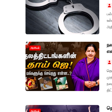
பள
உள
அதி
நல
அரசியல்
என
தொ
முத
நல
தி
சில
நெ
அரசியல்