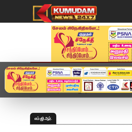
முகப்பு
விளையாட்டு
அண்மை
தமிழ்நாட
Home
Topics
எம்.ஜி.ஆர்.
எம்.ஜி.ஆர்.