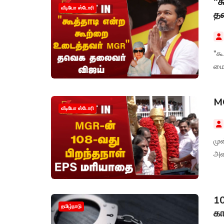
"க
வீடியோ ஸ்டோரி
தல
"க
மை
MG
வீடியோ ஸ்டோரி
மு
அவ
10
தமிழ்நாடு
கா