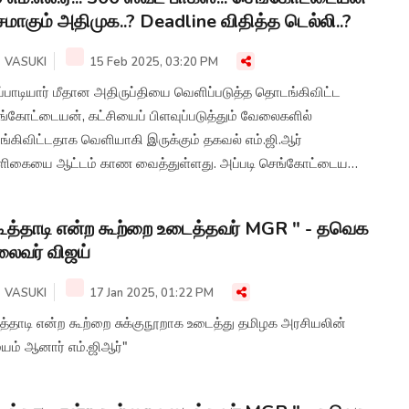
மாகும் அதிமுக..? Deadline விதித்த டெல்லி..?
VASUKI
15 Feb 2025, 03:20 PM
ப்பாடியார் மீதான அதிருப்தியை வெளிப்படுத்த தொடங்கிவிட்ட
ங்கோட்டையன், கட்சியைப் பிளவுப்படுத்தும் வேலைகளில்
ங்கிவிட்டதாக வெளியாகி இருக்கும் தகவல் எம்.ஜி.ஆர்
ளிகையை ஆட்டம் காண வைத்துள்ளது. அப்படி செங்கோட்டையன்
ட்டுள்ள பிளான் என்ன? அதிமுகவிற்கு கிளைமாக்ஸை
ுதுகிறார் செங்கோட்டையன்? என்பன குறித்து விரிவாக
ூத்தாடி என்ற கூற்றை உடைத்தவர் MGR " - தவெக
்க்கலாம்.
ைவர் விஜய்
VASUKI
17 Jan 2025, 01:22 PM
ூத்தாடி என்ற கூற்றை சுக்குநூறாக உடைத்து தமிழக அரசியலின்
யம் ஆனார் எம்.ஜிஆர்"