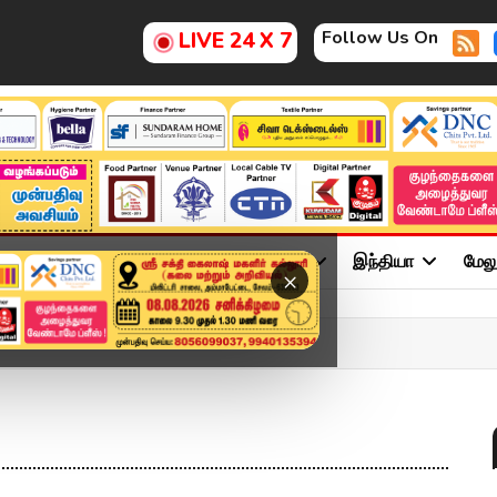
Follow Us On
LIVE 24 X 7
ு
சினிமா
அரசியல்
விளையாட்டு
இந்தியா
மேல
×