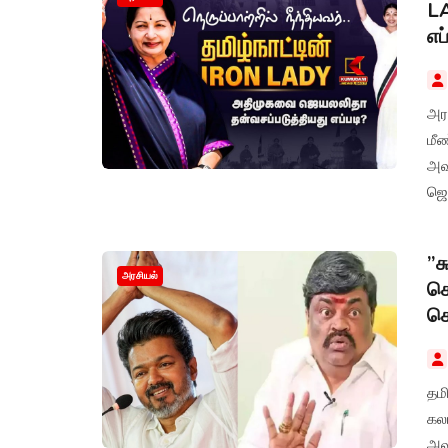
L
எப
அரசி
மீ
அவ
ஜெ
கட
இரு
”ச
அரசியல்
சொ
கொ
தம
கல
அவர