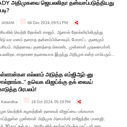
ADY அதிமுகவை ஜெயலலிதா தன்வசப்படுத்தியது
்படி?
JANANI
06 Dec 2024, 09:51 PM
யலில் வெற்றி தோல்வி சகஜம்.. ஆனால் தோல்வியிலிருந்து
ண்டு வர மனம் தளராத தன்னம்பிக்கையும், போராட்ட குணமும்
சியம். அத்தகைய குணத்தை கொண்ட முன்னாள் முதலமைச்சர்
யலலிதா, சாதாரண நடிகையாக இருந்து அதிமுக என்ற மாபெரும்
்சியை தன்வசப்படுத்தியதையும், மறையும் வரை முதல்வராகவே
ந்த ஆளுமையை பற்றியும் விவரிக்கிறது இந்த தொகுப்பு..
ுள்ளான்கள எல்லாம் அடுத்த எம்ஜிஆர்-னு
ல்றாங்க..” தவெக விஜய்க்கு தக் லைஃப்
டுத்த பிரபலம்!
Kalandhai
18 Oct 2024, 05:19 PM
ிழக வெற்றிக் கழகத்தின் தலைவர் விஜய்யை பங்கமாக
ாய்த்துள்ள முன்னாள் அதிமுக அமைச்சர் ராஜேந்திர பாலாஜி,
் 30 நாட்கள் கூட அரசியலில் தாக்குப்பிடிக்க மாட்டார் என