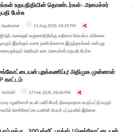
ங்கள் உதயநிதியின் தொண்டர்கள்- அமைச்சர்
ுபதி பேச்சு
Jayakumar
11 Aug 2025, 04:20 PM
்ஜிஆர், கலைஞர் கருணாநிதிக்கு எதிராக செயல்படவில்லை.
ுவரும் இறக்கும் வரை நண்பர்களாக இருந்தவர்கள் என்பது
வருக்கும் தெரியும் என அமைச்சர் ரகுபதி பேச்சு
ங்கோட்டையன் புறக்கணிப்பு! அதிமுக முன்னாள்
 காட்டம்
VASUKI
17 Feb 2025, 06:06 PM
்பாடி பழனிசாமி உடன் பனிப்போர் நிலவுவதாக கூறப்பட்டு வரும்
லையில் செங்கோட்டையனின் பெயர் பட்டியலில் இல்லை
 எம்.எல்.ஏ... 300 ஸ்வீட் பாக்ஸ்..! செங்கோட்டையன்