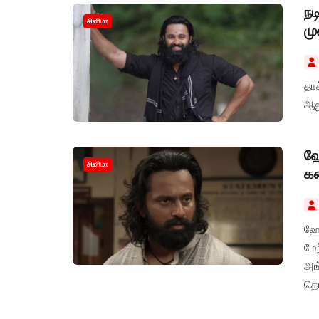
நட
சினிமா
மு
தாக
ஆஜ
ஹே
சினிமா
க
ஹேக
மே
அங
தெர