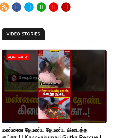
VIDEO STORIES
வீடியோ ஸ்டோரி
மண்ணை தோண்ட தோண்ட கிடைத்த
குட்கா..! | Kannyakumari Gutka Rescue |