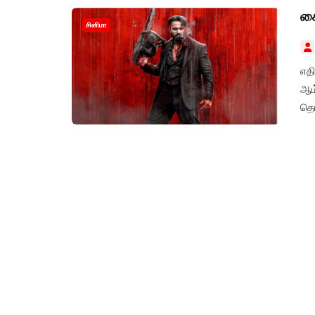
கை
சினிமா
எத
ஆம
தெர