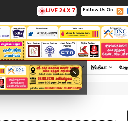
Follow Us On
LIVE 24 X 7
ு
சினிமா
அரசியல்
விளையாட்டு
இந்தியா
மேல
×