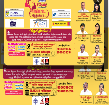
×
Home
உலகம்
எலான் மஸ்க் நல்ல பையன்தான் - டொனால்ட் ட்ரம்ப் ப...