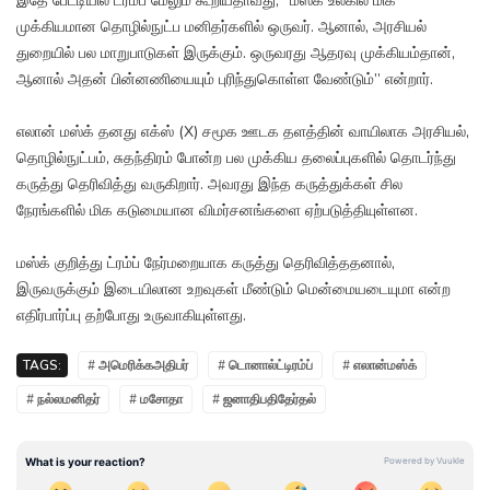
இதே பேட்டியில் ட்ரம்ப் மேலும் கூறியதாவது, “மஸ்க் உலகில் மிக
முக்கியமான தொழில்நுட்ப மனிதர்களில் ஒருவர். ஆனால், அரசியல்
துறையில் பல மாறுபாடுகள் இருக்கும். ஒருவரது ஆதரவு முக்கியம்தான்,
ஆனால் அதன் பின்னணியையும் புரிந்துகொள்ள வேண்டும்” என்றார்.
எலான் மஸ்க் தனது எக்ஸ் (X) சமூக ஊடக தளத்தின் வாயிலாக அரசியல்,
தொழில்நுட்பம், சுதந்திரம் போன்ற பல முக்கிய தலைப்புகளில் தொடர்ந்து
கருத்து தெரிவித்து வருகிறார். அவரது இந்த கருத்துக்கள் சில
நேரங்களில் மிக கடுமையான விமர்சனங்களை ஏற்படுத்தியுள்ளன.
மஸ்க் குறித்து ட்ரம்ப் நேர்மறையாக கருத்து தெரிவித்ததனால்,
இருவருக்கும் இடையிலான உறவுகள் மீண்டும் மென்மையடையுமா என்ற
எதிர்பார்ப்பு தற்போது உருவாகியுள்ளது.
TAGS:
# அமெரிக்கஅதிபர்
# டொனால்ட்டிரம்ப்
# எலான்மஸ்க்
# நல்லமனிதர்
# மசோதா
# ஜனாதிபதிதேர்தல்