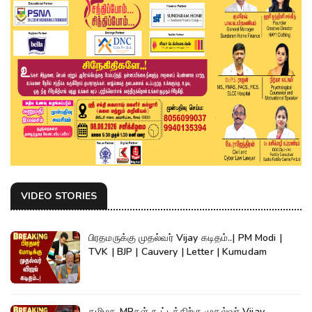
VIDEO STORIES
பிரதமருக்கு முதல்வர் Vijay கடிதம்..| PM Modi |
TVK | BJP | Cauvery | Letter | Kumudam
தமிழக MPகள் கூட்டத்திற்கு முதல்வர் Vijay