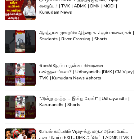
அழைப்பு..! | TVK | ADMK | DMK | MODI |
Kumudam News
ஆபத்தான முறையில் ஆற்றை கடக்கும் மாணவர்கள் |
Students | River Crossing | Shorts
6 மணி நேரம் யாருன்னா விசாரணை
பண்ணுவாங்களா? | Udhayanidhi |DMK| CM Vijay|
TVK | Kumudam News #shorts
"அன்று தாத்தா... இன்று பேரன்!" | Udhayanidhi |
Karunanidhi | Shorts
போயஸ் கார்டனில் Vijay-க்கு வீடு..? அம்மா போட்ட
தடை! தோப்பு EXIT.. DMK அப்செட் | ADMK |TVK |