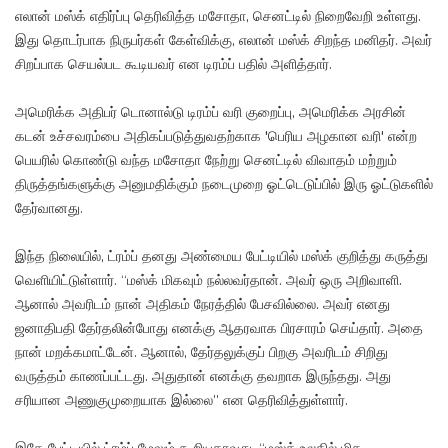
எலான் மஸ்க் எதிர்ப்பு தெரிவித்த மசோதா, செனட்டில் நிறைவேறி உள்ளது.
இது தொடர்பாக நிருபர்கள் கேள்விக்கு, எலான் மஸ்க் சிறந்த மனிதர். அவர்
சிறப்பாக செயல்பட கூடியவர் என டிரம்ப் பதில் அளித்தார்.
அமெரிக்க அதிபர் டொனால்டு டிரம்ப் வரி குறைப்பு, அமெரிக்க அரசின்
கடன் உச்சவரம்பை அதிகப்படுத்துவதற்காக 'பெரிய அழகான வரி' என்ற
பெயரில் கொண்டு வந்த மசோதா நேற்று செனட்டில் விவாதம் மற்றும்
திருத்தங்களுக்கு அனுமதிக்கும் நடைமுறை ஓட்டெடுப்பில் இரு ஓட்டுகளில்
தேர்வானது.
இந்த நிலையில், ட்ரம்ப் தனது அண்மைய பேட்டியில் மஸ்க் குறித்து கருத்து
வெளியிட்டுள்ளார். “மஸ்க் மிகவும் நல்லவர்தான். அவர் ஒரு அறிவாளி.
ஆனால் அவரிடம் நான் அதிகம் நேரத்தில் பேசவில்லை. அவர் எனது
ஜனாதிபதி தேர்தலின்போது எனக்கு ஆதரவாக பிரசாரம் செய்தார். அதை
நான் மறக்கமாட்டேன். ஆனால், தேர்தலுக்குப் பிறகு அவரிடம் சிறிது
வருத்தம் காணப்பட்டது. அதுதான் எனக்கு தவறாக இருந்தது. அது
சரியான அணுகுமுறையாக இல்லை” என தெரிவித்துள்ளார்.