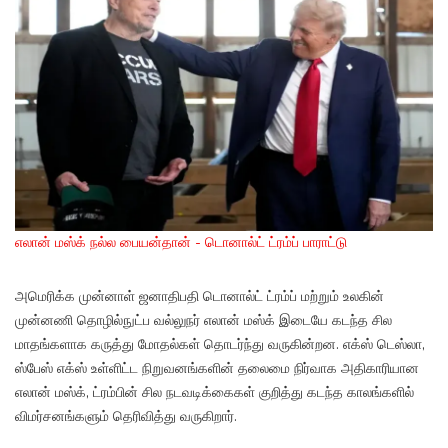
எலான் மஸ்க் நல்ல பையன்தான் - டொனால்ட் ட்ரம்ப் பாராட்டு
அமெரிக்க முன்னாள் ஜனாதிபதி டொனால்ட் ட்ரம்ப் மற்றும் உலகின்
முன்னணி தொழில்நுட்ப வல்லுநர் எலான் மஸ்க் இடையே கடந்த சில
மாதங்களாக கருத்து மோதல்கள் தொடர்ந்து வருகின்றன. எக்ஸ் டெஸ்லா,
ஸ்பேஸ் எக்ஸ் உள்ளிட்ட நிறுவனங்களின் தலைமை நிர்வாக அதிகாரியான
எலான் மஸ்க், ட்ரம்பின் சில நடவடிக்கைகள் குறித்து கடந்த காலங்களில்
விமர்சனங்களும் தெரிவித்து வருகிறார்.