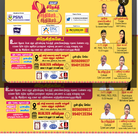
×
Home
வீடியோ ஸ்டோரி
TN Government | CM | "தமிழ்நாட்டு முதலமைச்சரின்...