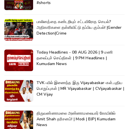
#shorts
பாலினத்தை கண்டறியும் சட்டவிரோத செயல்?
அதிகாரிகளை தள்ளிவிட்டு தப்பிய கும்பல்! |Gender
Detection|Crime
Today Headlines - 08 AUG 2026 | 9 மணி
தலைப்புச் செய்திகள் | 9 PM Headlines |
Kumudam News
TVK-வில் இணைந்த இரு Vijayabaskar-கள்..புதிய
பொறுப்புகள் | MR Vijayabaskar | CVijayabaskar |
CM Vijay
திருவண்ணாமலை அண்ணாமலையார் கோயிலில்
Amit Shah தரிசனம்! | Modi | BJP| Kumudam
News