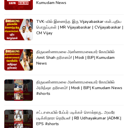
Kumudam News
TVK-வில் இணைந்த இரு Vijayabaskar-கள்..புதிய
பொறுப்புகள் | MR Vijayabaskar | CVijayabaskar |
CM Vijay
திருவண்ணாமலை அண்ணாமலையார் கோயிலில்
Amit Shah தரிசனம்! | Modi | BJP| Kumudam
News
திருவண்ணாமலை அண்ணாமலையார் கோயிலில்
அமித்ஷா தரிசனம்! | Modi | BJP| Kumudam News
#shorts
சட்டசபையில் பேப்பர் படிக்கச் சொல்றாரு.. அவரே
படிக்கிறாரா தெரியல! | RB Udhayakumar |ADMK|
EPS #shorts