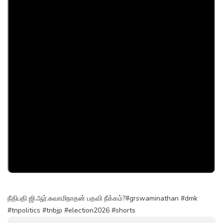
நீதிபதி ஜி.ஆர்.சுவாமிநாதன் பதவி நீக்கம்?#grswaminathan #dmk
#tnpolitics #tnbjp #election2026 #shorts