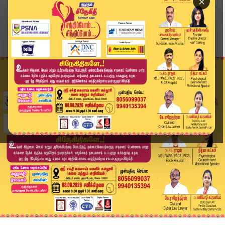
×
Home
வீடியோ ஸ்டோரி
நீதிபதி ஜி.ஆர்.சுவாமிநாதன் பதவி நீக்கம்?#grswam...