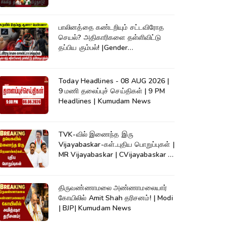
Vijay #shorts
பாலினத்தை கண்டறியும் சட்டவிரோத
செயல்? அதிகாரிகளை தள்ளிவிட்டு
தப்பிய கும்பல்! |Gender
Detection|Crime
Today Headlines - 08 AUG 2026 |
9 மணி தலைப்புச் செய்திகள் | 9 PM
Headlines | Kumudam News
TVK-வில் இணைந்த இரு
Vijayabaskar-கள்..புதிய பொறுப்புகள் |
MR Vijayabaskar | CVijayabaskar |
CM Vijay
திருவண்ணாமலை அண்ணாமலையார்
கோயிலில் Amit Shah தரிசனம்! | Modi
| BJP| Kumudam News