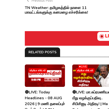
Previous Post
TN Weather: தமிழகத்தில் நாளை 11
மாவட்டங்களுக்கு கனமழை எச்சரிக்கை!
L
RELATED POSTS
வீடியோ ஸ்டோரி
வீடியோ ஸ்டோரி
🔴LIVE: Today
🔴LIVE: மா.சுப்ரமணிய
Headlines - 08 AUG
மீது வழக்குப்பதிவு..
2026 | 9 மணி தலைப்புச்
சிபிசிஐடி அதிரடி! | Ma