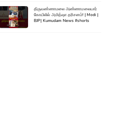
திருவண்ணாமலை அண்ணாமலையார்
கோயிலில் அமித்ஷா தரிசனம்! | Modi |
BJP| Kumudam News #shorts