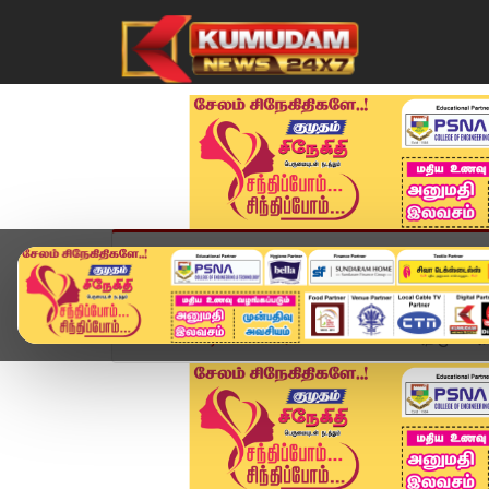
முகப்பு
விளையாட்டு
அண்மை
தமிழ்நாட
Home
வீடியோ ஸ்டோரி
BREAKING : அதிமுக அரசியல