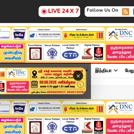
Follow Us On
LIVE 24 X 7
ு
சினிமா
அரசியல்
விளையாட்டு
இந்தியா
மேல
×
ில் அடுத்த கட்டம்..! நா...