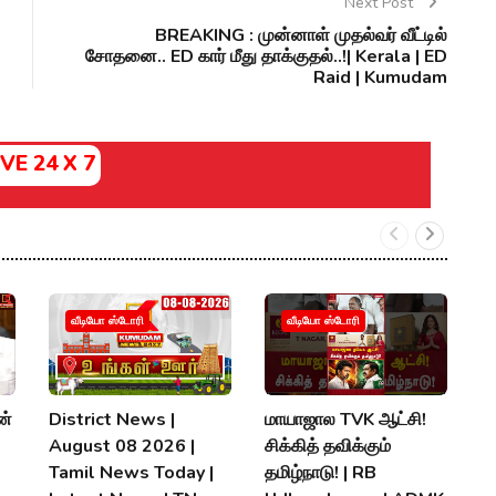
Next Post
BREAKING : முன்னாள் முதல்வர் வீட்டில்
சோதனை.. ED கார் மீது தாக்குதல்..!| Kerala | ED
Raid | Kumudam
IVE 24 X 7
வீடியோ ஸ்டோரி
வீடியோ ஸ்டோரி
ன்
District News |
மாயாஜால TVK ஆட்சி!
ப
August 08 2026 |
சிக்கித் தவிக்கும்
ச
Tamil News Today |
தமிழ்நாடு! | RB
அ