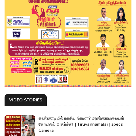
VIDEO STORIES
கண்ணாடியில் ரகசிய கேமரா? அண்ணாமலையார்
கோயிலில் அதிர்ச்சி! | Tiruvannamalai | specs
Camera