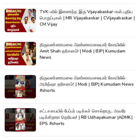
TVK-வில் இணைந்த இரு Vijayabaskar-கள்..புதிய
பொறுப்புகள் | MR Vijayabaskar | CVijayabaskar |
CM Vijay
திருவண்ணாமலை அண்ணாமலையார் கோயிலில்
Amit Shah தரிசனம்! | Modi | BJP| Kumudam
News
திருவண்ணாமலை அண்ணாமலையார் கோயிலில்
அமித்ஷா தரிசனம்! | Modi | BJP| Kumudam News
#shorts
சட்டசபையில் பேப்பர் படிக்கச் சொல்றாரு.. அவரே
படிக்கிறாரா தெரியல! | RB Udhayakumar |ADMK|
EPS #shorts