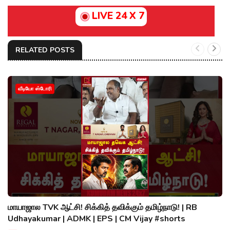
LIVE 24 X 7
RELATED POSTS
வீடியோ ஸ்டோரி
மாயாஜால TVK ஆட்சி! சிக்கித் தவிக்கும் தமிழ்நாடு! | RB
Udhayakumar | ADMK | EPS | CM Vijay #shorts