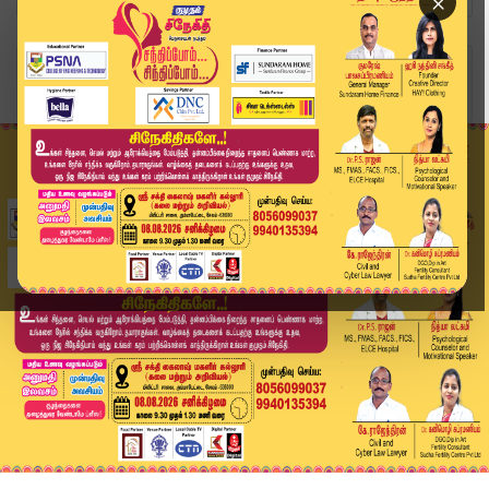
×
Home
வீடியோ ஸ்டோரி
டெட் தேர்வில் தேர்ச்சி பெற அவகாசம் நீட்டிப்பு.....