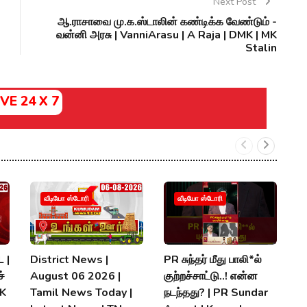
Next Post
ஆ.ராசாவை மு.க.ஸ்டாலின் கண்டிக்க வேண்டும் -
வன்னி அரசு | VanniArasu | A Raja | DMK | MK
Stalin
IVE 24 X 7
வீடியோ ஸ்டோரி
வீடியோ ஸ்டோரி
 |
District News |
PR சுந்தர் மீது பாலி*ல்
நி
்
August 06 2026 |
குற்றச்சாட்டு..! என்ன
த
MK
Tamil News Today |
நடந்தது? | PR Sundar
மு