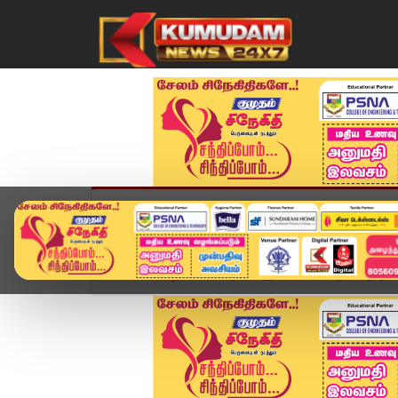
முகப்பு
விளையாட்டு
அண்மை
தமிழ்நாட
Home
வீடியோ ஸ்டோரி
இனி எல்லாமே நல்லதே நடக்