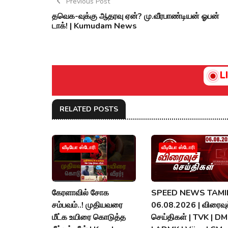
Previous Post
தவெக-வுக்கு ஆதரவு ஏன்? மு.வீரபாண்டியன் ஓபன்
டாக்! | Kumudam News
L
RELATED POSTS
வீடியோ ஸ்டோரி
வீடியோ ஸ்டோரி
கேரளாவில் சோக
SPEED NEWS TAMIL
சம்பவம்..! முதியவரை
06.08.2026 | விரைவுச
மீட்க உயிரை கொடுத்த
செய்திகள் | TVK | D