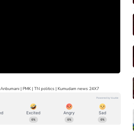
 Anbumani | PMK | TN politics | Kumudam news 24X7