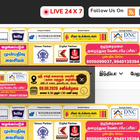
Follow Us On
LIVE 24 X 7
ு
சினிமா
அரசியல்
விளையாட்டு
இந்தியா
மேல
×
கும்- அன்புமணி | Ramados...