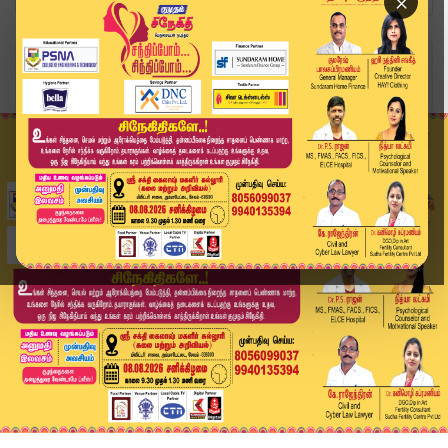
×
Home
வீடியோ ஸ்டோரி
காங்கிரஸ் வேட்பாளர் பிரசாரம்… கட்சியினர் எதிர்ப...