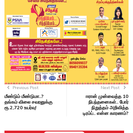
Previous Post
Next Post
மீண்டும் மீண்டுமா..?
ஈரான் முன்வைத்த 10
தங்கம் விலை சவரனுக்கு
நிபந்தனைகள்.. போர்
ரூ.2,720 உயர்வு!
நிறுத்தம் அறிவித்த
டிரம்ப்.. என்ன காரணம்?