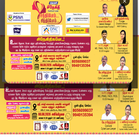
×
Home
வீடியோ ஸ்டோரி
கரூர் துயரத்தில் புதிய திருப்பம்... சிபிஐ விசார...